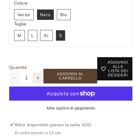
Colore
Verde
Nero
Blu
Taglia
M
L
XL
S
AGGIUNGI
ALLA
Quantità
LISTA DEI
AGGIUNGI AL
DESIDERI
CARRELLO
Diminuisci
Aumenta
quantità
quantità
per
per
UTA6407
UTA6407
-
-
Altre opzioni di pagamento
Gilet
Gilet
-
-
Ritiro disponibile presso la sede
VOG
TAKE
TAKE
TWO
TWO
Di solito pronto in 24 ore