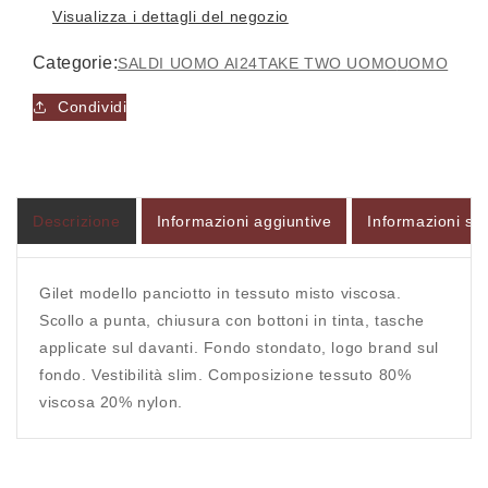
Visualizza i dettagli del negozio
Categorie:
SALDI UOMO AI24
TAKE TWO UOMO
UOMO
Condividi
Accesso richiesto
Accedi al tuo account per aggiungere prodotti alla
tua lista dei desideri e visualizzare gli articoli
Descrizione
Informazioni aggiuntive
Informazioni sul
salvati in precedenza.
Login
Gilet modello panciotto in tessuto misto viscosa.
Scollo a punta, chiusura con bottoni in tinta, tasche
applicate sul davanti. Fondo stondato, logo brand sul
fondo. Vestibilità slim. Composizione tessuto 80%
viscosa 20% nylon.