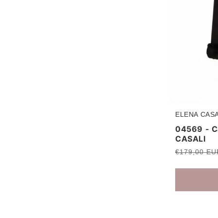
ELENA CASA
Produttore:
04569 - C
CASALI
Prezzo
€179,00 EU
di
listino