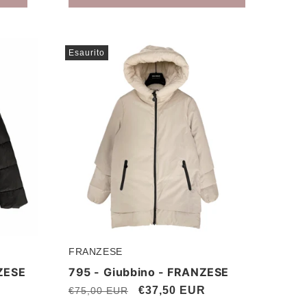
Esaurito
FRANZESE
Produttore:
ZESE
795 - Giubbino - FRANZESE
Prezzo
Prezzo
€37,50 EUR
€75,00 EUR
di
scontato