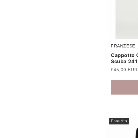
FRANZESE
Produttore:
Cappotto 
Scuba 24
Prezzo
€45,00 EUR
di
listino
Esaurito