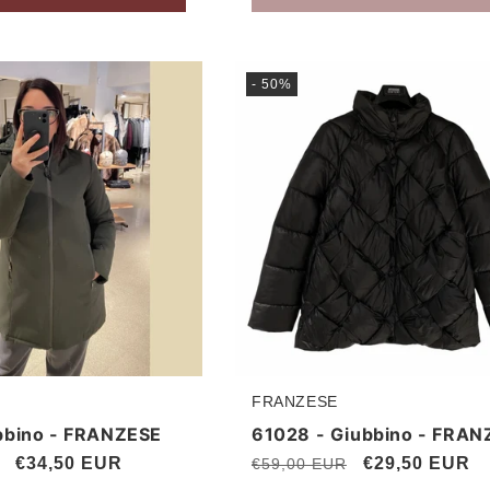
- 50%
FRANZESE
Produttore:
bbino - FRANZESE
61028 - Giubbino - FRAN
Prezzo
€34,50 EUR
Prezzo
Prezzo
€29,50 EUR
€59,00 EUR
scontato
di
scontato