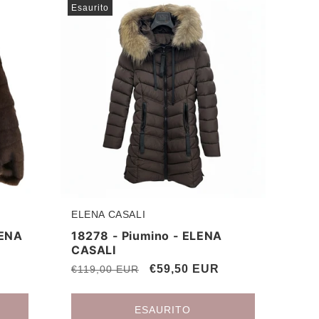
Esaurito
ELENA CASALI
Produttore:
LENA
18278 - Piumino - ELENA
CASALI
Prezzo
Prezzo
€59,50 EUR
€119,00 EUR
di
scontato
listino
ESAURITO