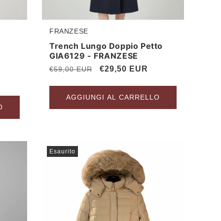
FRANZESE
Produttore:
Trench Lungo Doppio Petto
GIA6129 - FRANZESE
Prezzo
Prezzo
€29,50 EUR
€59,00 EUR
di
scontato
listino
AGGIUNGI AL CARRELLO
O
Esaurito