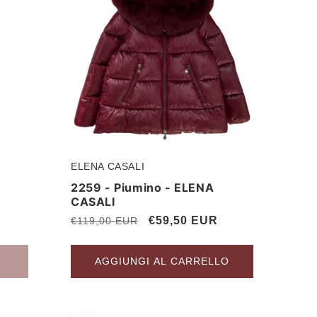
ELENA CASALI
Produttore:
2259 - Piumino - ELENA
CASALI
Prezzo
Prezzo
€59,50 EUR
€119,00 EUR
di
scontato
listino
AGGIUNGI AL CARRELLO