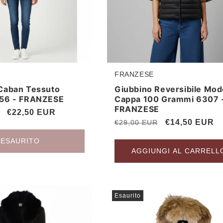
FRANZESE
Produttore:
Caban Tessuto
Giubbino Reversibile Mod
156 - FRANZESE
Cappa 100 Grammi 6307 
FRANZESE
Prezzo
€22,50 EUR
Prezzo
Prezzo
€14,50 EUR
€29,00 EUR
scontato
di
scontato
ESAURITO
listino
AGGIUNGI AL CARRELL
Esaurito