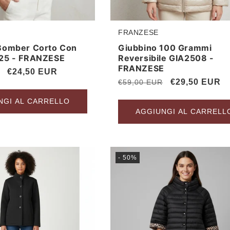
FRANZESE
Produttore:
Bomber Corto Con
Giubbino 100 Grammi
25 - FRANZESE
Reversibile GIA2508 -
FRANZESE
Prezzo
€24,50 EUR
Prezzo
Prezzo
€29,50 EUR
€59,00 EUR
scontato
di
scontato
NGI AL CARRELLO
listino
AGGIUNGI AL CARRELL
- 50%