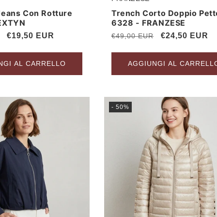
Produttore:
Jeans Con Rotture
Trench Corto Doppio Pett
 EXTYN
6328 - FRANZESE
Prezzo
€19,50 EUR
Prezzo
Prezzo
€24,50 EUR
€49,00 EUR
scontato
di
scontato
listino
NGI AL CARRELLO
AGGIUNGI AL CARRELL
- 50%