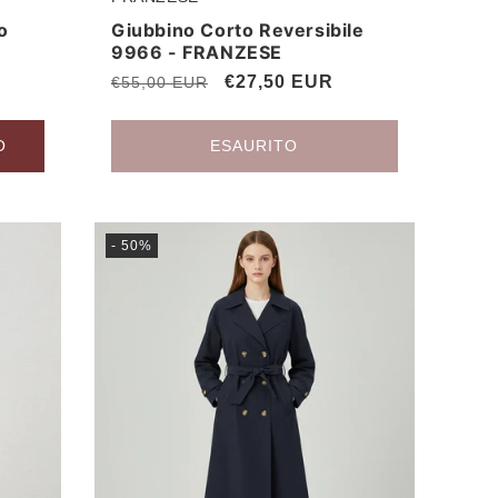
Produttore:
o
Giubbino Corto Reversibile
9966 - FRANZESE
Prezzo
Prezzo
€27,50 EUR
€55,00 EUR
di
scontato
listino
O
ESAURITO
- 50%