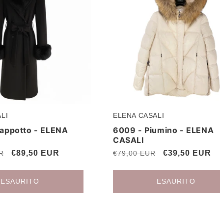
LI
ELENA CASALI
Produttore:
appotto - ELENA
6009 - Piumino - ELENA
Accesso richiesto
CASALI
Accedi al tuo account per aggiungere prodotti alla tua lista
Prezzo
€89,50 EUR
Prezzo
Prezzo
€39,50 EUR
R
€79,00 EUR
scontato
di
scontato
dei desideri e visualizzare gli articoli salvati in
listino
precedenza.
ESAURITO
ESAURITO
Login