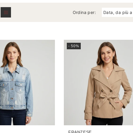
L
Ordina per:
L
E
Z
- 50%
I
O
N
E
:
FRANZESE