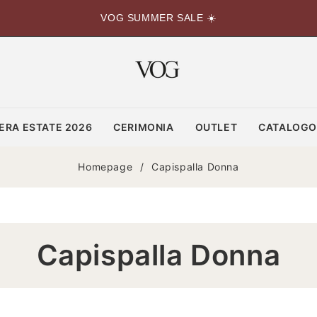
VOG SUMMER SALE ☀️
ERA ESTATE 2026
CERIMONIA
OUTLET
CATALOG
Homepage
/
Capispalla Donna
C
Capispalla Donna
O