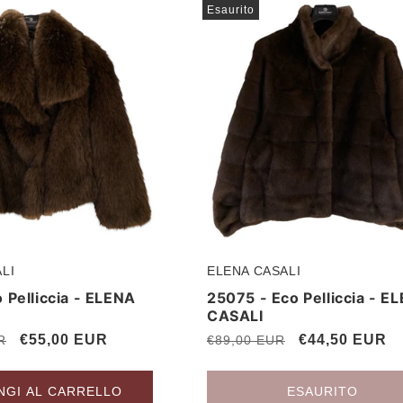
Esaurito
LI
ELENA CASALI
Produttore:
 Pelliccia - ELENA
25075 - Eco Pelliccia - E
CASALI
Prezzo
€55,00 EUR
Prezzo
Prezzo
€44,50 EUR
R
€89,00 EUR
scontato
di
scontato
listino
NGI AL CARRELLO
ESAURITO