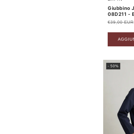
Produttore:
Giubbino 
08D211 -
Prezzo
€39,00 EUR
di
listino
AGGIU
- 50%