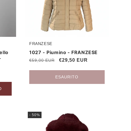
FRANZESE
Produttore:
ello
1027 - Piumino - FRANZESE
-
Prezzo
Prezzo
€29,50 EUR
€59,00 EUR
di
scontato
listino
ESAURITO
O
- 50%