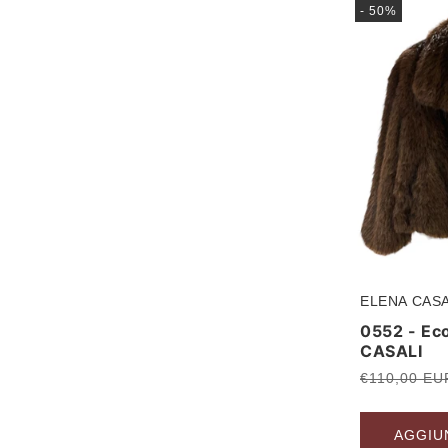
- 50%
ELENA CASA
Produttore:
0552 - Eco
CASALI
Prezzo
€110,00 EU
di
listino
AGGIU