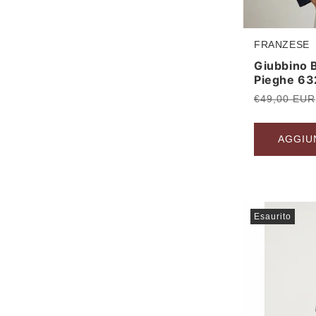
FRANZESE
Produttore:
Giubbino 
Pieghe 63
Prezzo
€49,00 EUR
di
listino
AGGIU
Esaurito