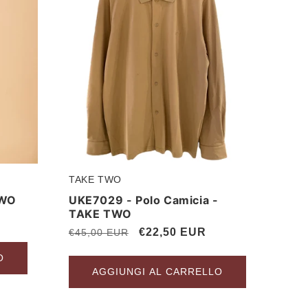
TAKE TWO
Produttore:
TWO
UKE7029 - Polo Camicia -
TAKE TWO
Prezzo
Prezzo
€22,50 EUR
€45,00 EUR
di
scontato
O
listino
AGGIUNGI AL CARRELLO