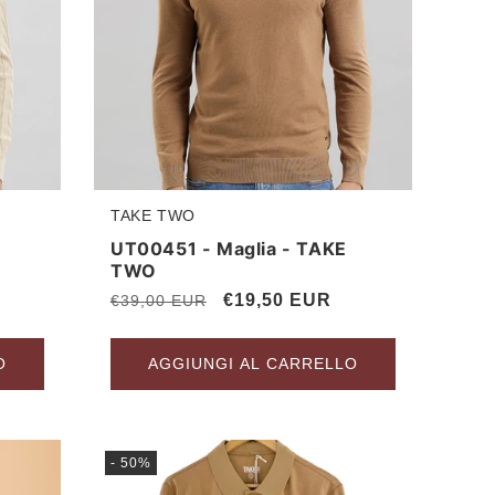
TAKE TWO
Produttore:
UT00451 - Maglia - TAKE
TWO
Prezzo
Prezzo
€19,50 EUR
€39,00 EUR
di
scontato
listino
O
AGGIUNGI AL CARRELLO
- 50%