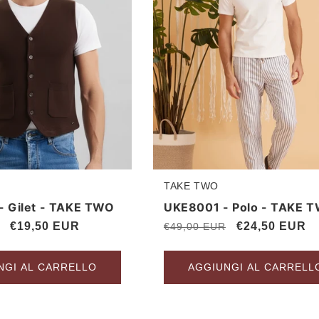
TAKE TWO
Produttore:
 Gilet - TAKE TWO
UKE8001 - Polo - TAKE 
Prezzo
€19,50 EUR
Prezzo
Prezzo
€24,50 EUR
€49,00 EUR
scontato
di
scontato
listino
NGI AL CARRELLO
AGGIUNGI AL CARRELL