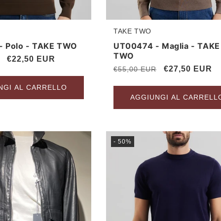
TAKE TWO
Produttore:
- Polo - TAKE TWO
UT00474 - Maglia - TAKE
TWO
Prezzo
€22,50 EUR
Prezzo
Prezzo
€27,50 EUR
€55,00 EUR
scontato
di
scontato
NGI AL CARRELLO
listino
AGGIUNGI AL CARRELL
- 50%