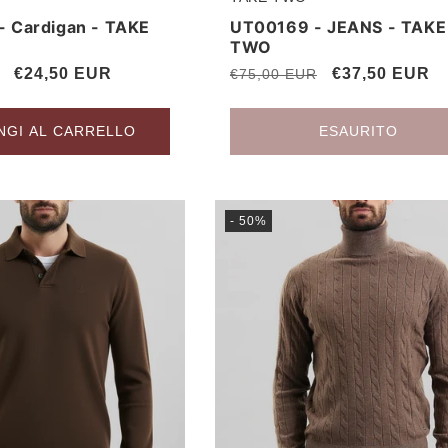
Produttore:
 Cardigan - TAKE
UT00169 - JEANS - TAKE
TWO
Prezzo
€24,50 EUR
Prezzo
Prezzo
€37,50 EUR
€75,00 EUR
scontato
di
scontato
listino
NGI AL CARRELLO
ESAURITO
- 50%