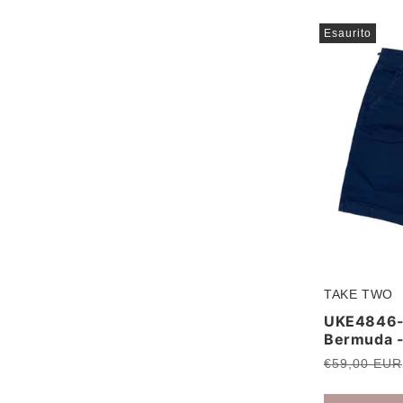
Esaurito
TAKE TWO
Produttore:
UKE4846-
Bermuda 
Prezzo
€59,00 EUR
di