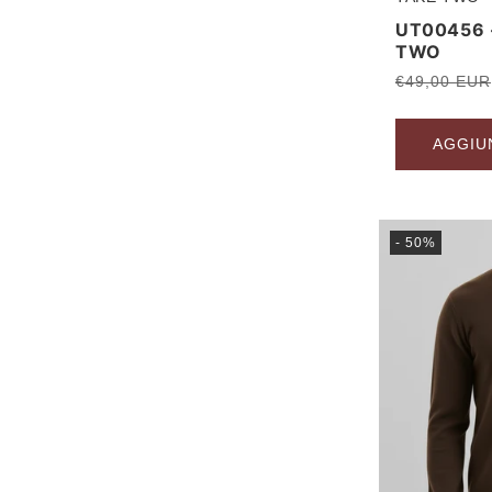
Produttore:
UT00456 -
TWO
Prezzo
€49,00 EUR
di
listino
AGGIU
- 50%