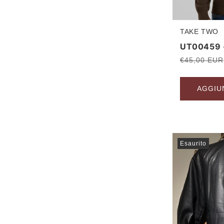
TAKE TWO
Produttore:
UT00459 
Prezzo
€45,00 EUR
di
listino
AGGIU
Esaurito