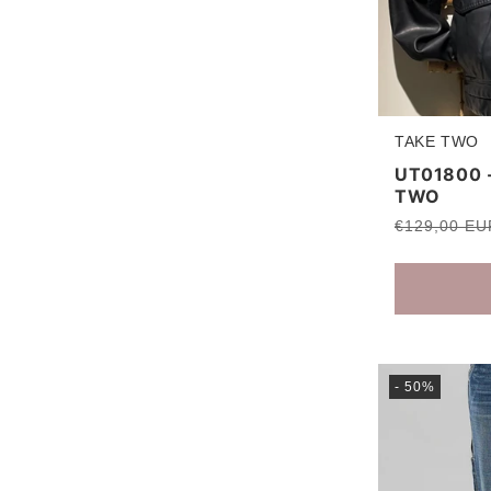
TAKE TWO
Produttore:
UT01800 -
TWO
Prezzo
€129,00 EU
di
listino
- 50%