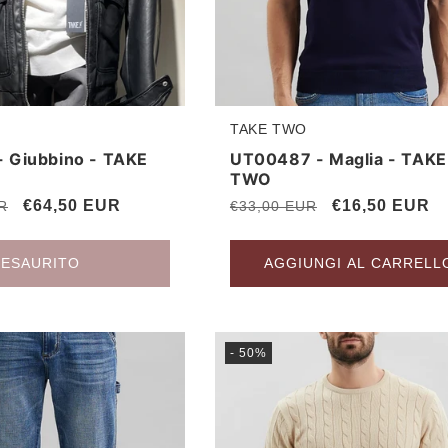
TAKE TWO
Produttore:
 Giubbino - TAKE
UT00487 - Maglia - TAKE
TWO
Prezzo
€64,50 EUR
Prezzo
Prezzo
€16,50 EUR
R
€33,00 EUR
scontato
di
scontato
listino
ESAURITO
AGGIUNGI AL CARRELL
- 50%