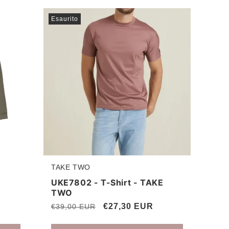
Esaurito
TAKE TWO
Produttore:
UKE7802 - T-Shirt - TAKE
TWO
Prezzo
Prezzo
€27,30 EUR
€39,00 EUR
di
scontato