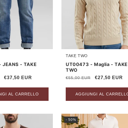
TAKE TWO
Produttore:
- JEANS - TAKE
UT00473 - Maglia - TAKE
TWO
Accesso richiesto
Prezzo
€37,50 EUR
Prezzo
Prezzo
€27,50 EUR
€55,00 EUR
scontato
di
scontato
Accedi al tuo account per aggiungere prodotti alla tua lista
listino
NGI AL CARRELLO
AGGIUNGI AL CARRELL
dei desideri e visualizzare gli articoli salvati in
precedenza.
Login
- 50%