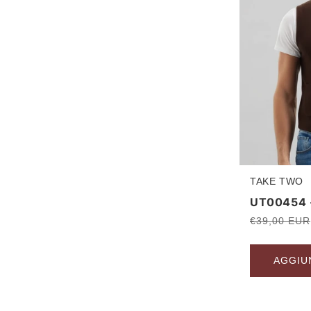
TAKE TWO
Produttore:
UT00454 -
Prezzo
€39,00 EUR
di
listino
AGGIU