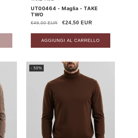
Produttore:
UT00464 - Maglia - TAKE
TWO
Prezzo
Prezzo
€24,50 EUR
€49,00 EUR
di
scontato
listino
AGGIUNGI AL CARRELLO
- 50%