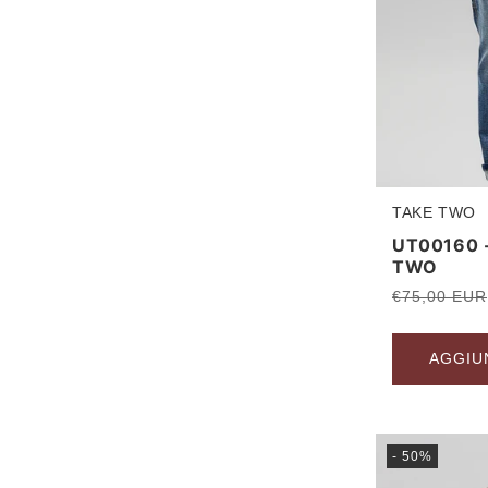
TAKE TWO
Produttore:
UT00160 
TWO
Prezzo
€75,00 EUR
di
listino
AGGIU
- 50%