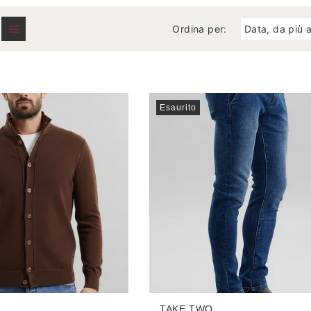
L
Ordina per:
L
E
Z
Esaurito
I
O
N
E
:
TAKE TWO