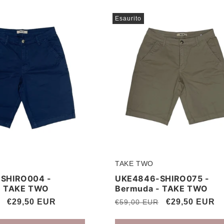
Esaurito
TAKE TWO
Produttore:
SHIRO004 -
UKE4846-SHIRO075 -
- TAKE TWO
Bermuda - TAKE TWO
Prezzo
€29,50 EUR
Prezzo
Prezzo
€29,50 EUR
€59,00 EUR
scontato
di
scontato