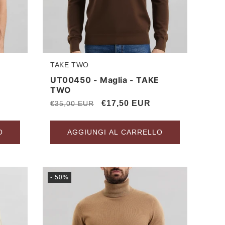
TAKE TWO
Produttore:
UT00450 - Maglia - TAKE
TWO
Prezzo
Prezzo
€17,50 EUR
€35,00 EUR
di
scontato
listino
O
AGGIUNGI AL CARRELLO
- 50%