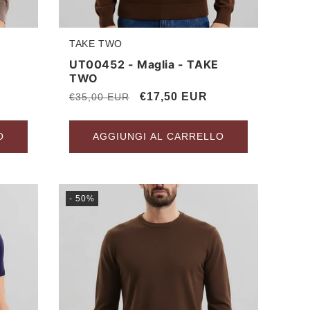
TAKE TWO
Produttore:
UT00452 - Maglia - TAKE
TWO
Prezzo
Prezzo
€17,50 EUR
€35,00 EUR
di
scontato
listino
O
AGGIUNGI AL CARRELLO
- 50%