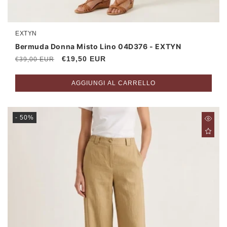
EXTYN
Produttore:
Bermuda Donna Misto Lino 04D376 - EXTYN
Prezzo
Prezzo
€19,50 EUR
€39,00 EUR
di
scontato
listino
AGGIUNGI AL CARRELLO
- 50%