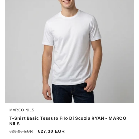
MARCO NILS
Produttore:
T-Shirt Basic Tessuto Filo Di Scozia RYAN - MARCO
NILS
Prezzo
Prezzo
€27,30 EUR
€39,00 EUR
di
scontato