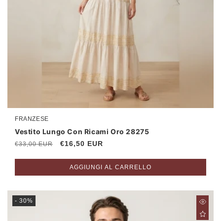
FRANZESE
Produttore:
Vestito Lungo Con Ricami Oro 28275
Prezzo
Prezzo
€16,50 EUR
€33,00 EUR
di
scontato
listino
AGGIUNGI AL CARRELLO
- 30%