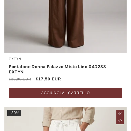
EXTYN
Produttore:
Pantalone Donna Palazzo Misto Lino 04D288 -
EXTYN
Prezzo
Prezzo
€17,50 EUR
€35,00 EUR
di
scontato
listino
AGGIUNGI AL CARRELLO
- 30%