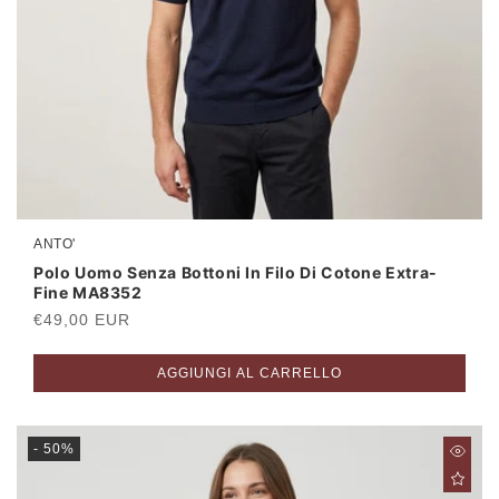
ANTO'
Produttore:
Polo Uomo Senza Bottoni In Filo Di Cotone Extra-
Fine MA8352
Prezzo
€49,00 EUR
di
listino
AGGIUNGI AL CARRELLO
- 50%