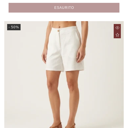
di
scontato
listino
ESAURITO
- 50%