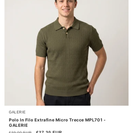
GALERIE
Produttore:
Polo In Filo Extrafine Micro Trecce MPL701 -
GALERIE
Prezzo
Prezzo
€27,30 EUR
€39,00 EUR