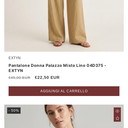
EXTYN
Produttore:
Pantalone Donna Palazzo Misto Lino 04D375 -
EXTYN
Prezzo
Prezzo
€22,50 EUR
€45,00 EUR
di
scontato
listino
AGGIUNGI AL CARRELLO
- 50%