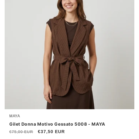
MAYA
Produttore:
Gilet Donna Motivo Gessato 5008 - MAYA
Prezzo
Prezzo
€37,50 EUR
€75,00 EUR
di
scontato