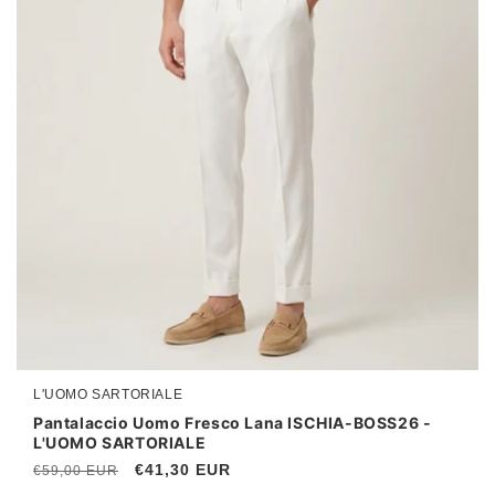
L'UOMO SARTORIALE
Produttore:
Pantalaccio Uomo Fresco Lana ISCHIA-BOSS26 -
L'UOMO SARTORIALE
Prezzo
Prezzo
€41,30 EUR
€59,00 EUR
di
scontato