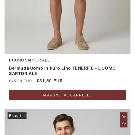
L'UOMO SARTORIALE
Produttore:
Bermuda Uomo In Puro Lino TENERIFE - L'UOMO
SARTORIALE
Prezzo
Prezzo
€31,50 EUR
€45,00 EUR
di
scontato
listino
AGGIUNGI AL CARRELLO
Esaurito