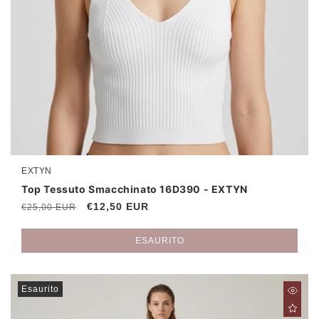
EXTYN
Produttore:
Top Tessuto Smacchinato 16D390 - EXTYN
Prezzo
Prezzo
€12,50 EUR
€25,00 EUR
di
scontato
listino
ESAURITO
Esaurito