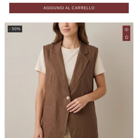
listino
AGGIUNGI AL CARRELLO
- 50%