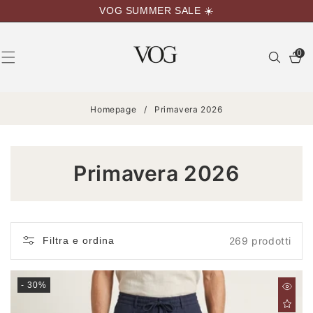
VAI
VOG SUMMER SALE ☀️
DIRETTAMENTE
AI CONTENUTI
0
0
articoli
Homepage
/
Primavera 2026
C
Primavera 2026
O
L
Filtra e ordina
269 prodotti
L
E
- 30%
Z