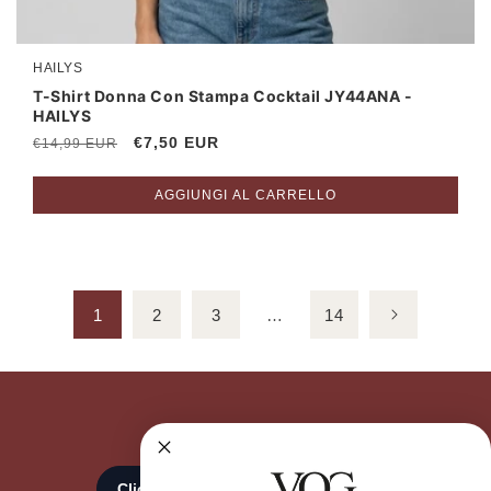
HAILYS
Produttore:
T-Shirt Donna Con Stampa Cocktail JY44ANA -
HAILYS
Prezzo
Prezzo
€7,50 EUR
€14,99 EUR
di
scontato
listino
AGGIUNGI AL CARRELLO
1
2
3
…
14