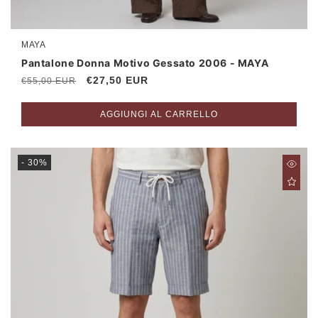
MAYA
Produttore:
Pantalone Donna Motivo Gessato 2006 - MAYA
Prezzo
Prezzo
€27,50 EUR
€55,00 EUR
di
scontato
listino
AGGIUNGI AL CARRELLO
- 30%