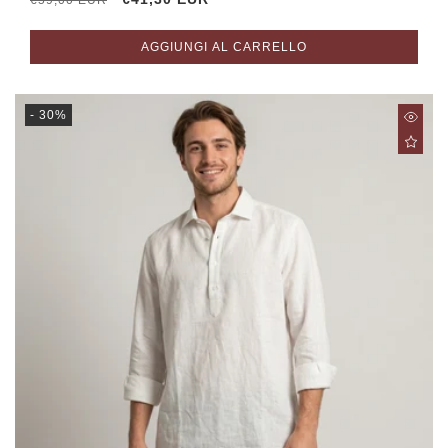
€59,00 EUR
di
scontato
listino
AGGIUNGI AL CARRELLO
- 30%