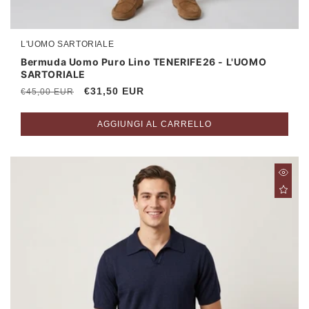
L'UOMO SARTORIALE
Produttore:
Bermuda Uomo Puro Lino TENERIFE26 - L'UOMO
SARTORIALE
Prezzo
Prezzo
€31,50 EUR
€45,00 EUR
di
scontato
listino
AGGIUNGI AL CARRELLO