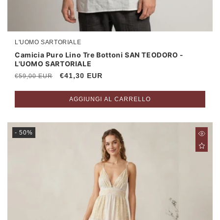
L'UOMO SARTORIALE
Produttore:
Camicia Puro Lino Tre Bottoni SAN TEODORO -
L'UOMO SARTORIALE
Prezzo
Prezzo
€41,30 EUR
€59,00 EUR
di
scontato
listino
AGGIUNGI AL CARRELLO
- 50%