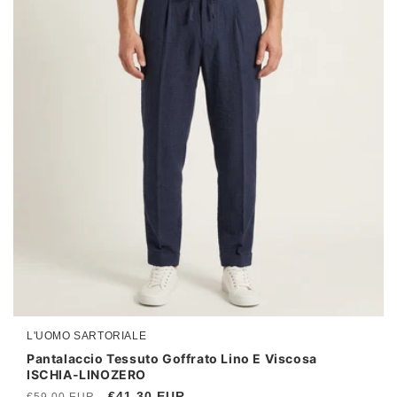
I
O
N
E
:
L'UOMO SARTORIALE
Produttore:
Pantalaccio Tessuto Goffrato Lino E Viscosa
ISCHIA-LINOZERO
Prezzo
Prezzo
€41,30 EUR