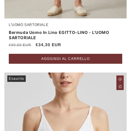
L'UOMO SARTORIALE
Produttore:
Bermuda Uomo In Lino EGITTO-LINO - L'UOMO
SARTORIALE
Prezzo
Prezzo
€34,30 EUR
€49,00 EUR
di
scontato
listino
AGGIUNGI AL CARRELLO
Esaurito