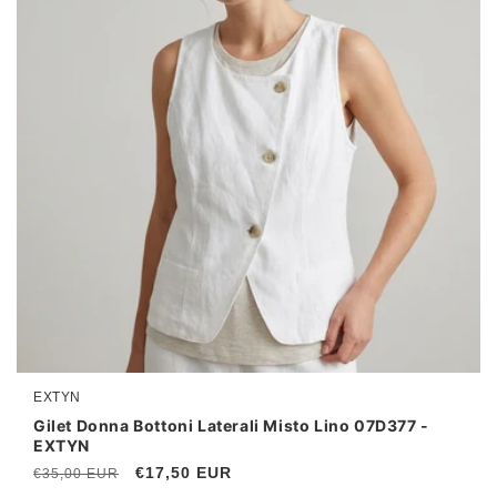
EXTYN
Produttore:
Gilet Donna Bottoni Laterali Misto Lino 07D377 -
EXTYN
Prezzo
Prezzo
€17,50 EUR
€35,00 EUR
di
scontato