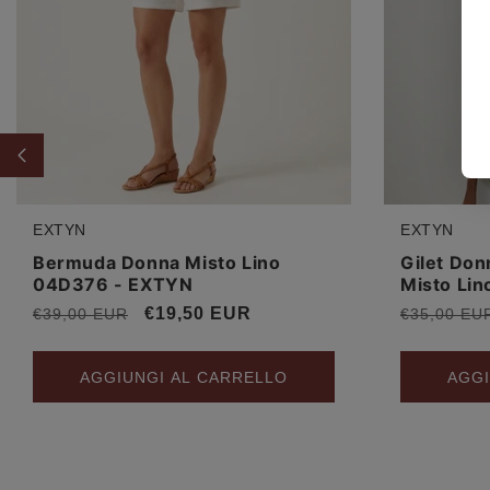
EXTYN
EXTYN
Produttore:
Produttore
Bermuda Donna Misto Lino
Gilet Don
04D376 - EXTYN
Misto Li
Prezzo
Prezzo
€19,50 EUR
Prezzo
€39,00 EUR
€35,00 EU
di
scontato
di
listino
listino
AGGIUNGI AL CARRELLO
AGGI