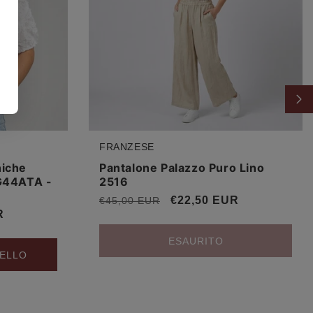
FRANZESE
Produttore:
niche
Pantalone Palazzo Puro Lino
AG44ATA -
2516
Prezzo
Prezzo
€22,50 EUR
€45,00 EUR
R
di
scontato
listino
ESAURITO
RELLO