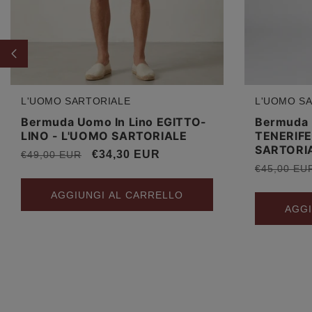
L'UOMO SARTORIALE
L'UOMO S
Produttore:
Produttore
Bermuda Uomo In Lino EGITTO-
Bermuda 
LINO - L'UOMO SARTORIALE
TENERIFE
SARTORI
Prezzo
Prezzo
€34,30 EUR
€49,00 EUR
Prezzo
€45,00 EU
di
scontato
di
listino
AGGIUNGI AL CARRELLO
listino
AGGI