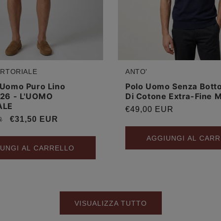
ARTORIALE
ANTO'
:
Produttore:
Uomo Puro Lino
Polo Uomo Senza Botton
26 - L'UOMO
Di Cotone Extra-Fine
ALE
Prezzo
€49,00 EUR
Prezzo
€31,50 EUR
R
di
scontato
listino
AGGIUNGI AL CAR
UNGI AL CARRELLO
VISUALIZZA TUTTO