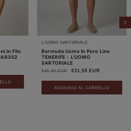
L'UOMO SARTORIALE
Produttore:
i In Filo
Bermuda Uomo In Puro Lino
 MA8352
TENERIFE - L'UOMO
SARTORIALE
Prezzo
Prezzo
€31,50 EUR
€45,00 EUR
di
scontato
RELLO
listino
AGGIUNGI AL CARRELLO