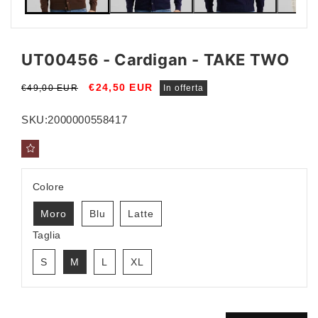
UT00456 - Cardigan - TAKE TWO
Prezzo
Prezzo
€24,50 EUR
€49,00 EUR
In offerta
di
scontato
listino
SKU:
2000000558417
Colore
Moro
Blu
Latte
Taglia
S
M
L
XL