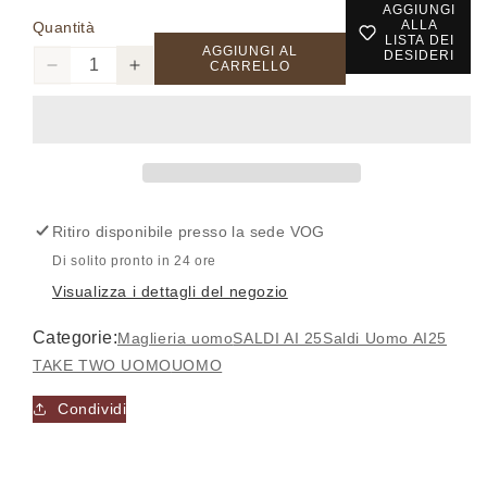
AGGIUNGI
ALLA
Quantità
LISTA DEI
AGGIUNGI AL
DESIDERI
CARRELLO
Diminuisci
Aumenta
quantità
quantità
per
per
UT00456
UT00456
-
-
Cardigan
Cardigan
-
-
Ritiro disponibile presso la sede
VOG
TAKE
TAKE
Accesso richiesto
TWO
TWO
Di solito pronto in 24 ore
Visualizza i dettagli del negozio
Accedi al tuo account per aggiungere prodotti alla
tua lista dei desideri e visualizzare gli articoli
Categorie:
Maglieria uomo
SALDI AI 25
Saldi Uomo AI25
salvati in precedenza.
TAKE TWO UOMO
UOMO
Login
Condividi