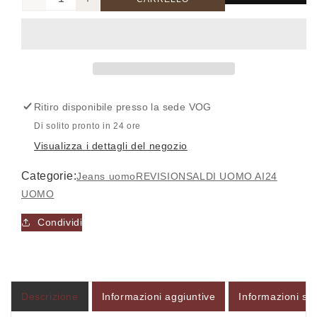
Diminuisci
Aumenta
quantità
quantità
per
per
TOKIOL01
TOKIOL01
-
-
JEANS
JEANS
-
-
Ritiro disponibile presso la sede
VOG
REVISION
REVISION
Di solito pronto in 24 ore
Accesso richiesto
Visualizza i dettagli del negozio
Accedi al tuo account per aggiungere prodotti alla
Categorie:
Jeans uomo
REVISION
SALDI UOMO AI24
tua lista dei desideri e visualizzare gli articoli
UOMO
salvati in precedenza.
Condividi
Login
Descrizione
Informazioni aggiuntive
Informazioni sul