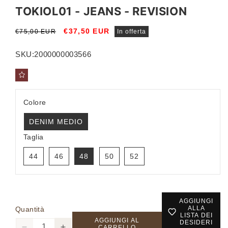
TOKIOL01 - JEANS - REVISION
Prezzo
Prezzo
€37,50 EUR
€75,00 EUR
In offerta
di
scontato
listino
SKU:
2000000003566
Colore
DENIM MEDIO
Taglia
44
46
48
50
52
AGGIUNGI
ALLA
Quantità
LISTA DEI
AGGIUNGI AL
DESIDERI
CARRELLO