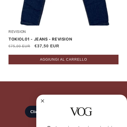
REVISION
Produttore:
TOKIOL01 - JEANS - REVISION
Prezzo
Prezzo
€37,50 EUR
€75,00 EUR
di
scontato
listino
AGGIUNGI AL CARRELLO