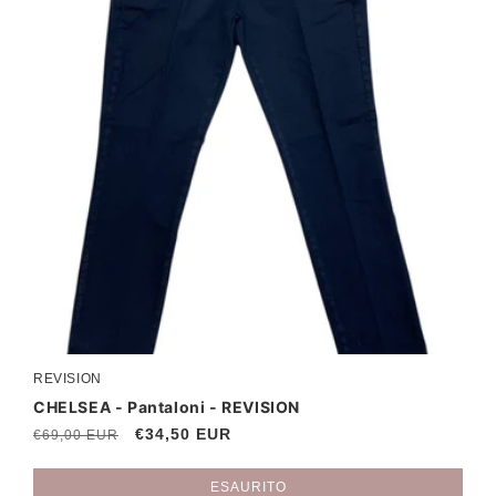
REVISION
Produttore:
CHELSEA - Pantaloni - REVISION
Prezzo
Prezzo
€34,50 EUR
€69,00 EUR
di
scontato
listino
ESAURITO