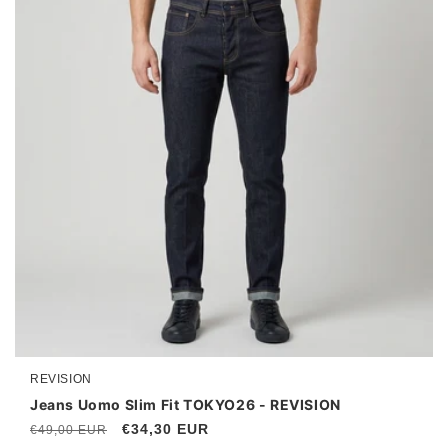
I
O
N
E
:
REVISION
Produttore:
Jeans Uomo Slim Fit TOKYO26 - REVISION
Prezzo
Prezzo
€34,30 EUR
€49,00 EUR