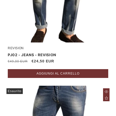
REVISION
Produttore:
PJ02 - JEANS - REVISION
Prezzo
Prezzo
€24,50 EUR
€49,00 EUR
di
scontato
listino
AGGIUNGI AL CARRELLO
Esaurito