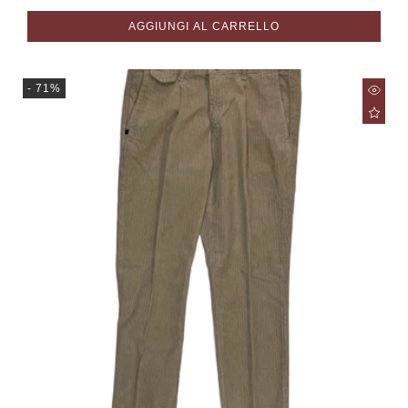
di
scontato
listino
AGGIUNGI AL CARRELLO
- 71%