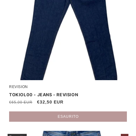
REVISION
Produttore:
TOKIOL00 - JEANS - REVISION
Prezzo
Prezzo
€32,50 EUR
€65,00 EUR
di
scontato
listino
ESAURITO