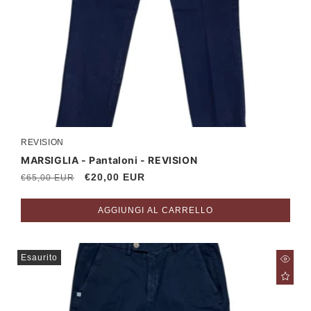
REVISION
Produttore:
MARSIGLIA - Pantaloni - REVISION
Prezzo
Prezzo
€20,00 EUR
€65,00 EUR
di
scontato
listino
AGGIUNGI AL CARRELLO
Esaurito