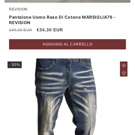
REVISION
Produttore:
Pantalone Uomo Raso Di Cotone MARSIGLIA76 -
REVISION
Prezzo
Prezzo
€34,30 EUR
€49,00 EUR
di
scontato
listino
AGGIUNGI AL CARRELLO
- 50%