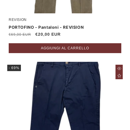
REVISION
Produttore:
PORTOFINO - Pantaloni - REVISION
Prezzo
Prezzo
€20,00 EUR
€69,00 EUR
di
scontato
listino
AGGIUNGI AL CARRELLO
- 69%