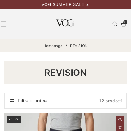
VAI
VOG SUMMER SALE ☀️
DIRETTAMENTE
AI CONTENUTI
0
0
articoli
Homepage
/
REVISION
C
REVISION
O
L
Filtra e ordina
12 prodotti
L
E
- 30%
Z