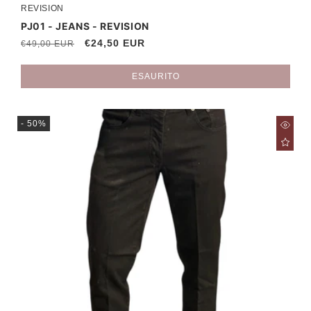
REVISION
Produttore:
PJ01 - JEANS - REVISION
Prezzo
Prezzo
€24,50 EUR
€49,00 EUR
di
scontato
listino
ESAURITO
- 50%