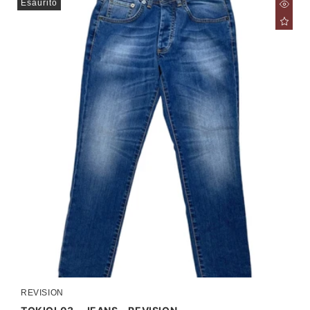
Esaurito
REVISION
Produttore: