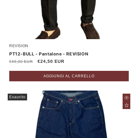
REVISION
Produttore:
PT12-BULL - Pantalone - REVISION
Prezzo
Prezzo
€24,50 EUR
€49,00 EUR
di
scontato
listino
AGGIUNGI AL CARRELLO
Esaurito