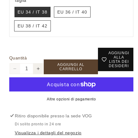
Taglia
EU 34 / IT 38
EU 36 / IT 40
EU 38 / IT 42
AGGIUNGI
ALLA
Quantità
LISTA DEI
AGGIUNGI AL
DESIDERI
CARRELLO
Diminuisci
Aumenta
quantità
quantità
per
per
Pantalone
Pantalone
donna
donna
Altre opzioni di pagamento
baloon
baloon
fit
fit
Ritiro disponibile presso la sede
VOG
IHFAVABARR
IHFAVABARR
-
-
Di solito pronto in 24 ore
ICHI
ICHI
Visualizza i dettagli del negozio