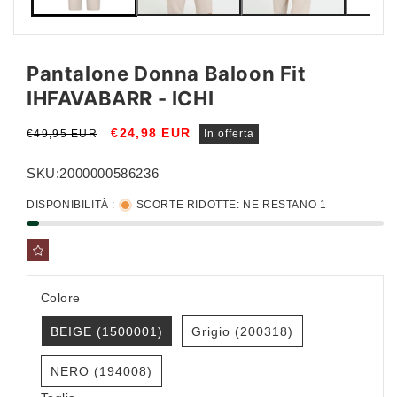
Pantalone Donna Baloon Fit
IHFAVABARR - ICHI
Prezzo
Prezzo
€24,98 EUR
€49,95 EUR
In offerta
di
scontato
listino
SKU:
2000000586236
DISPONIBILITÀ :
SCORTE RIDOTTE: NE RESTANO 1
Colore
BEIGE (1500001)
Grigio (200318)
NERO (194008)