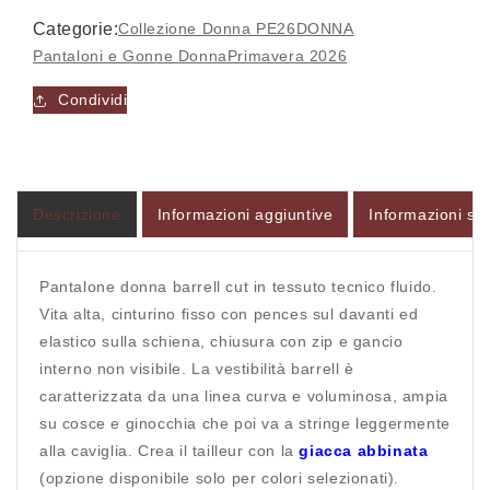
Accesso richiesto
Categorie:
Collezione Donna PE26
DONNA
Accedi al tuo account per aggiungere prodotti alla
Pantaloni e Gonne Donna
Primavera 2026
tua lista dei desideri e visualizzare gli articoli
Condividi
salvati in precedenza.
Login
Descrizione
Informazioni aggiuntive
Informazioni sul
Pantalone donna barrell cut in tessuto tecnico fluido.
Vita alta, cinturino fisso con pences sul davanti ed
elastico sulla schiena, chiusura con zip e gancio
interno non visibile. La vestibilità barrell è
caratterizzata da una linea curva e voluminosa, ampia
su cosce e ginocchia che poi va a stringe leggermente
alla caviglia. Crea il tailleur con la
giacca abbinata
(opzione disponibile solo per colori selezionati).