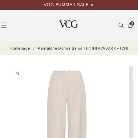
VAI
VOG SUMMER SALE ☀️
DIRETTAMENTE
AI CONTENUTI
0
0
articoli
Homepage
/
Pantalone Donna Baloon Fit IHFAVABARR - ICHI
PASSA ALLE
INFORMAZIONI
SUL
PRODOTTO