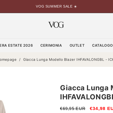
VOG SUMMER SALE ☀️
ERA ESTATE 2026
CERIMONIA
OUTLET
CATALOG
omepage
/
Giacca Lunga Modello Blazer IHFAVALONGBL - IC
Giacca Lunga 
IHFAVALONGBL
Prezzo
Prezzo
€34,98 E
€69,95 EUR