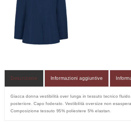
Apri
contenuti
multimediali
12
in
finestra
modale
Descrizione
Informazioni aggiuntive
Inform
Giacca donna vestibilità over lunga in tessuto tecnico fluido
posteriore. Capo foderato. Vestibilità oversize non esasperat
Composizione tessuto 95% poliestere 5% elastan.