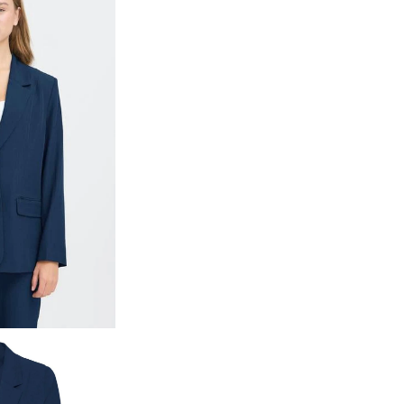
Accesso richiesto
Accedi al tuo account per aggiungere prodotti alla tua lista
dei desideri e visualizzare gli articoli salvati in
precedenza.
Login