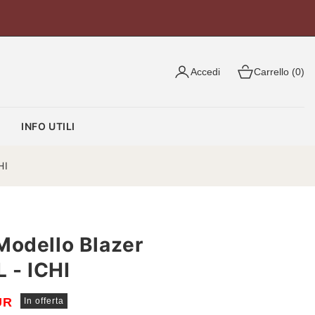
Accedi
Carrello (0)
O
INFO UTILI
HI
Modello Blazer
 - ICHI
UR
In offerta