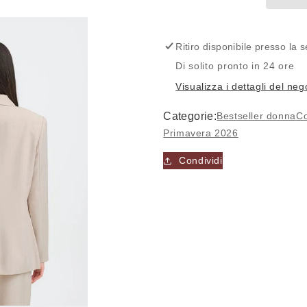
lunga
lunga
modello
modello
blazer
blazer
IHFAVALONGBL
IHFAVALO
Ritiro disponibile presso la
-
-
Di solito pronto in 24 ore
ICHI
ICHI
Visualizza i dettagli del neg
Categorie:
Bestseller donna
Co
Primavera 2026
Condividi