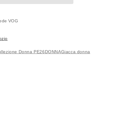
NGBL
 sede
VOG
ozio
llezione Donna PE26
DONNA
Giacca donna