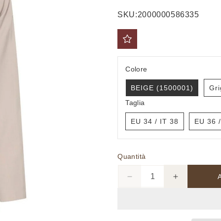
di
scontato
SKU:
2000000586335
listino
Colore
BEIGE (1500001)
Gri
Taglia
EU 34 / IT 38
EU 36 /
Quantità
Diminuisci
Aumenta
quantità
quantità
per
per
Giacca
Giacca