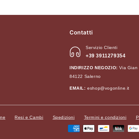
Accesso richiesto
Accedi al tuo account per aggiungere prodotti alla tua lista
Contatti
dei desideri e visualizzare gli articoli salvati in
precedenza.
Servizio Clienti
+39 3911279354
Login
INDIRIZZO NEGOZIO:
Via Gian
84122 Salerno
EMAIL:
eshop@vogonline.it
ine
Resi e Cambi
Spedizioni
Termini e condizioni
P
Metodi
di