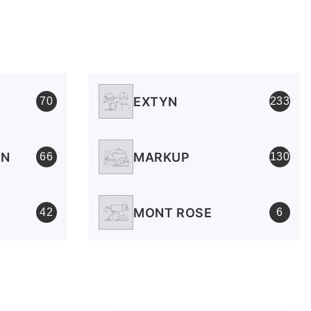
EXTYN
70
233
EN
MARKUP
66
130
MONT ROSE
42
6