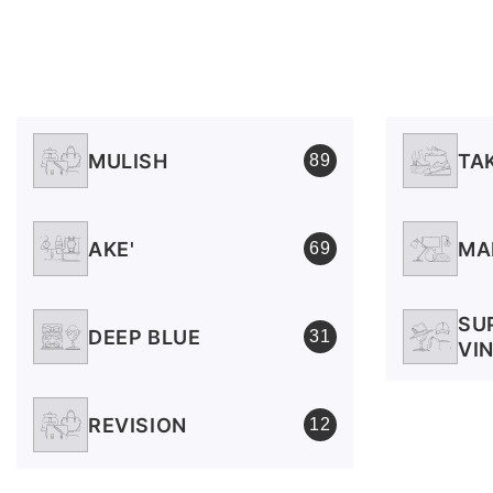
r
a
f
i
c
MULISH
TA
89
a
AKE'
MA
69
SU
DEEP BLUE
31
VI
REVISION
12