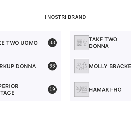
I NOSTRI BRAND
TAKE TWO
KE TWO UOMO
33
DONNA
RKUP DONNA
MOLLY BRACK
66
PERIOR
HAMAKI-HO
19
NTAGE