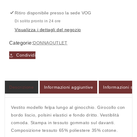
-
-
Vestito
Vestito
Ritiro disponibile presso la sede
VOG
-
-
JDY
JDY
Di solito pronto in 24 ore
Visualizza i dettagli del negozio
Categorie:
DONNA
OUTLET
Accesso richiesto
Condividi
Accedi al tuo account per aggiungere prodotti alla
tua lista dei desideri e visualizzare gli articoli
salvati in precedenza.
Descrizione
Informazioni aggiuntive
Informazioni sul
Login
Vestito modello felpa lungo al ginocchio. Girocollo con
bordo liscio, polsini elastici e fondo dritto. Vestiblità
comoda. Stampa in tessuto gommato sul davanti.
Composizione tessuto 65% poliestere 35% cotone.