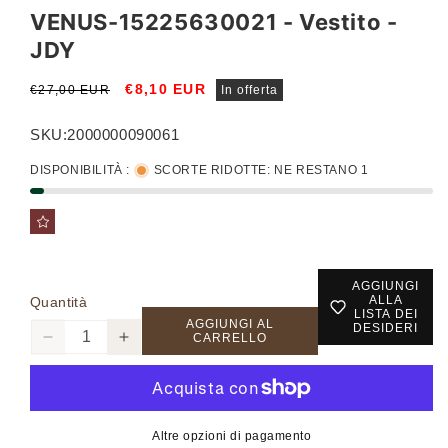
VENUS-15225630021 - Vestito -
JDY
Prezzo
Prezzo
€8,10 EUR
€27,00 EUR
In offerta
di
scontato
listino
SKU:
2000000090061
DISPONIBILITÀ :
SCORTE RIDOTTE: NE RESTANO 1
AGGIUNGI
ALLA
Quantità
LISTA DEI
AGGIUNGI AL
DESIDERI
CARRELLO
Diminuisci
Aumenta
quantità
quantità
per
per
VENUS-
VENUS-
15225630021
15225630021
Altre opzioni di pagamento