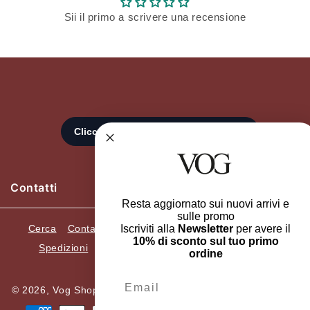
Sii il primo a scrivere una recensione
Contatti
Resta aggiornato sui nuovi arrivi e
sulle promo
Cerca
Contatti
Recedi dall'ordine
Resi e Cambi
Iscriviti alla
Newsletter
per avere il
10% di sconto sul tuo primo
Spedizioni
Termini e condizioni
Privacy Policy
ordine
Informazioni Legali
Email
© 2026,
Vog Shop Online
ELLEGI SRL. P.Iva 05482420659.
Metodi