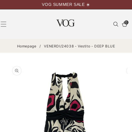
VAI
VOG SUMMER SALE ☀️
DIRETTAMENTE
AI CONTENUTI
0
0
articoli
Homepage
/
VENERDI/24038 - Vestito - DEEP BLUE
PASSA ALLE
INFORMAZIONI
SUL
PRODOTTO