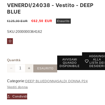
VENERDI/24038 - Vestito - DEEP
BLUE
Prezzo
Prezzo
€62,50 EUR
€125,00 EUR
Esaurito
di
scontato
listino
SKU:
2000000364162
AGGIUNGI
AVVISAMI
ALLA
Quantità
QUANDO
LISTA DEI
DISPONIBILE
DESIDERI
ESAURITO
Diminuisci
Aumenta
quantità
quantità
per
per
Categorie:
DEEP BLUE
DONNA
SALDI DONNA P24
VENERDI/24038
VENERDI/24038
Vestiti donna
-
-
Vestito
Vestito
Condividi
-
-
DEEP
DEEP