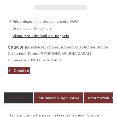
Tailleur
Tailleur
donna
donna
tre
tre
pezzi
pezzi
Ritiro disponibile presso la sede
VOG
bottoni
bottoni
dorati
dorati
Di solito pronto in 24 ore
U14605
U14605
Visualizza i dettagli del negozio
-
-
ELENA
ELENA
Categorie:
Bestseller donna
Cerimonia
Cerimonia Donna
CASALI
CASALI
Collezione Donna PE26
DONNA
ELENA CASALI
Accesso richiesto
Primavera 2026
Tailleur donna
Accedi al tuo account per aggiungere prodotti alla
Condividi
tua lista dei desideri e visualizzare gli articoli
salvati in precedenza.
Login
Descrizione
Informazioni aggiuntive
Informazioni sul
Tailleur donna tre pezzi in tessuto tecnico. Giacca