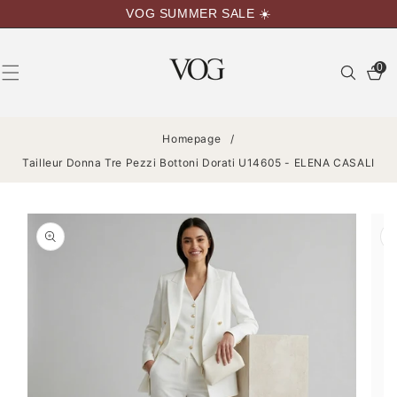
VAI
VOG SUMMER SALE ☀️
DIRETTAMENTE
AI CONTENUTI
0
0
articoli
Homepage
/
Tailleur Donna Tre Pezzi Bottoni Dorati U14605 - ELENA CASALI
PASSA ALLE
INFORMAZIONI
SUL
PRODOTTO