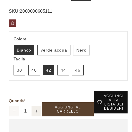
di
scontato
listino
SKU:
2000000605111
Colore
Bianco
verde acqua
Nero
Taglia
38
40
42
44
46
AGGIUNGI
ALLA
Quantità
LISTA DEI
AGGIUNGI AL
DESIDERI
CARRELLO
Diminuisci
Aumenta
quantità
quantità
per
per