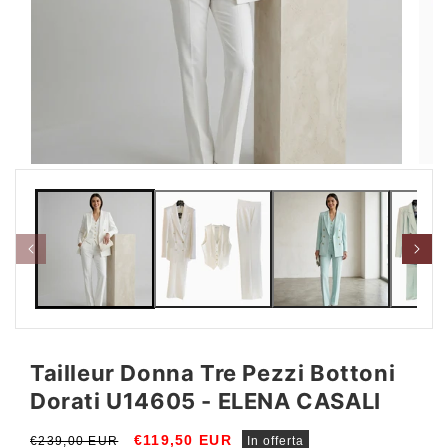
Apri
Apri
contenuti
conte
multimediali
multi
1
2
in
in
finestra
fines
modale
moda
Tailleur Donna Tre Pezzi Bottoni
Dorati U14605 - ELENA CASALI
Prezzo
Prezzo
€119,50 EUR
€239,00 EUR
In offerta