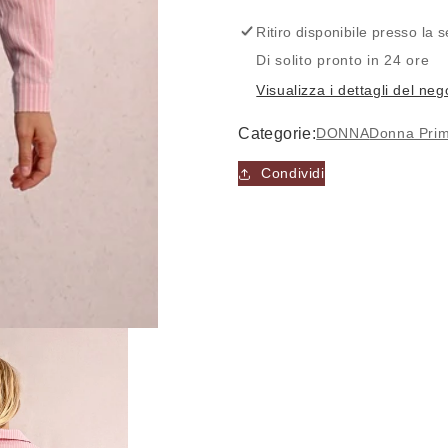
-
-
MOLLY
MOLLY
Ritiro disponibile presso la
BRACKEN
BRACKEN
Di solito pronto in 24 ore
Visualizza i dettagli del neg
Categorie:
DONNA
Donna Prim
Condividi