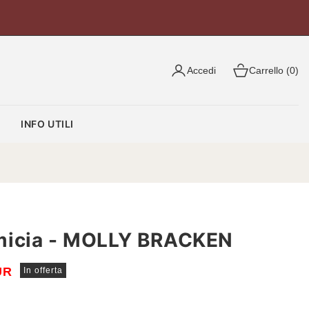
Accedi
Carrello (0)
O
INFO UTILI
micia - MOLLY BRACKEN
UR
In offerta