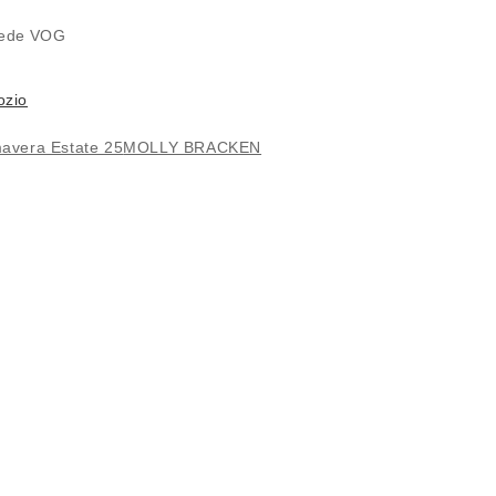
 sede
VOG
ozio
avera Estate 25
MOLLY BRACKEN