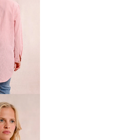
Accesso richiesto
Accedi al tuo account per aggiungere prodotti alla tua lista
dei desideri e visualizzare gli articoli salvati in
precedenza.