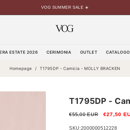
VOG SUMMER SALE ☀️
ERA ESTATE 2026
CERIMONIA
OUTLET
CATALOG
Homepage
/
T1795DP - Camicia - MOLLY BRACKEN
T1795DP - Ca
Prezzo
Prezzo
€27,50 E
€55,00 EUR
di
scontato
SKU:
2000000512228