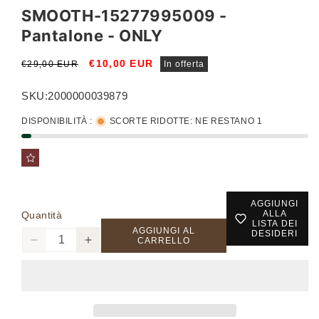
SMOOTH-15277995009 -
Pantalone - ONLY
Prezzo
Prezzo
€10,00 EUR
€29,00 EUR
In offerta
di
scontato
listino
SKU:
2000000039879
DISPONIBILITÀ :
SCORTE RIDOTTE: NE RESTANO 1
AGGIUNGI
ALLA
Quantità
LISTA DEI
AGGIUNGI AL
DESIDERI
CARRELLO
Diminuisci
Aumenta
quantità
quantità
per
per
SMOOTH-
SMOOTH-
15277995009
15277995009