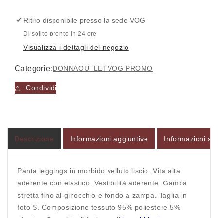
-
-
Pantalone
Pantalone
Ritiro disponibile presso la sede
VOG
-
-
ONLY
ONLY
Di solito pronto in 24 ore
Visualizza i dettagli del negozio
Categorie:
DONNA
OUTLET
VOG PROMO
Accesso richiesto
Condividi
Accedi al tuo account per aggiungere prodotti alla
tua lista dei desideri e visualizzare gli articoli
salvati in precedenza.
Descrizione
Informazioni aggiuntive
Informazioni sul
Login
Panta leggings in morbido velluto liscio. Vita alta
aderente con elastico. Vestibilità aderente. Gamba
stretta fino al ginocchio e fondo a zampa. Taglia in
foto S. Composizione tessuto 95% poliestere 5%