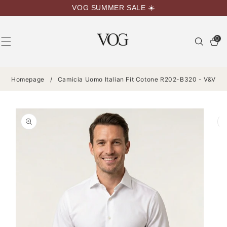
VAI
VOG SUMMER SALE ☀️
DIRETTAMENTE
AI CONTENUTI
0
0
articoli
Homepage
/
Camicia Uomo Italian Fit Cotone R202-B320 - V&V
PASSA ALLE
INFORMAZIONI
SUL
PRODOTTO