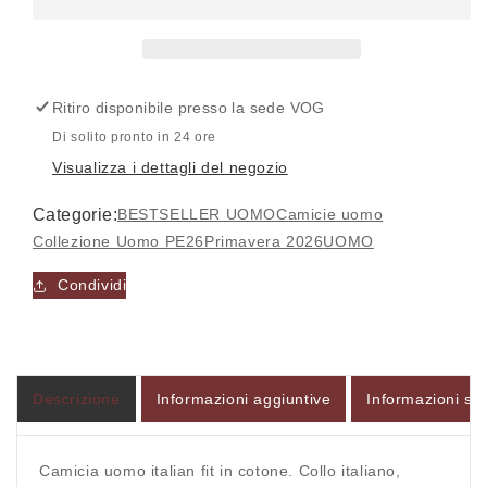
Camicia
Camicia
uomo
uomo
italian
italian
fit
fit
Ritiro disponibile presso la sede
VOG
cotone
cotone
R202-
R202-
Di solito pronto in 24 ore
B320
B320
Visualizza i dettagli del negozio
-
-
V&amp;V
V&amp;V
Categorie:
BESTSELLER UOMO
Camicie uomo
Accesso richiesto
Collezione Uomo PE26
Primavera 2026
UOMO
Accedi al tuo account per aggiungere prodotti alla
Condividi
tua lista dei desideri e visualizzare gli articoli
salvati in precedenza.
Login
Descrizione
Informazioni aggiuntive
Informazioni sul
Camicia uomo italian fit in cotone. Collo italiano,