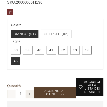
listino
SKU:
2000000611136
Colore
BIANCO (01)
CELESTE (02)
Taglia
38
39
40
41
42
43
44
45
AGGIUNGI
ALLA
Quantità
LISTA DEI
AGGIUNGI AL
DESIDERI
CARRELLO
Diminuisci
Aumenta
quantità
quantità
per
per