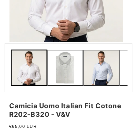
Apri
Apri
contenuti
conte
multimediali
multi
1
2
in
in
finestra
fines
modale
moda
Camicia Uomo Italian Fit Cotone
R202-B320 - V&V
Prezzo
€65,00 EUR
di