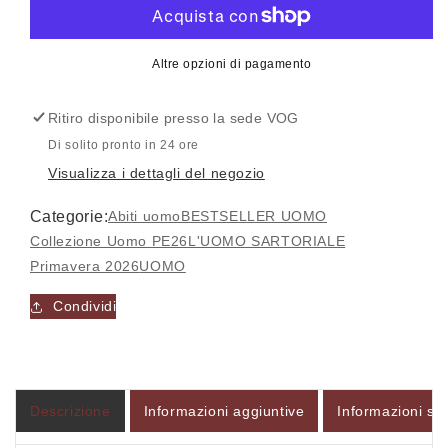
per
per
Abito
Abito
uomo
uomo
Altre opzioni di pagamento
overshirt
overshirt
e
e
Ritiro disponibile presso la sede
VOG
pantalaccio
pantalaccio
in
in
Di solito pronto in 24 ore
lino
lino
Visualizza i dettagli del negozio
POSILLIPO-
POSILLIPO-
LINO
LINO
Categorie:
Abiti uomo
BESTSELLER UOMO
-
-
Collezione Uomo PE26
L'UOMO SARTORIALE
Accesso richiesto
L&#39;UOMO
L&#39;UOMO
SARTORIALE
SARTORIALE
Primavera 2026
UOMO
Accedi al tuo account per aggiungere prodotti alla
Condividi
tua lista dei desideri e visualizzare gli articoli
salvati in precedenza.
Login
Descrizione
Informazioni aggiuntive
Informazioni sul