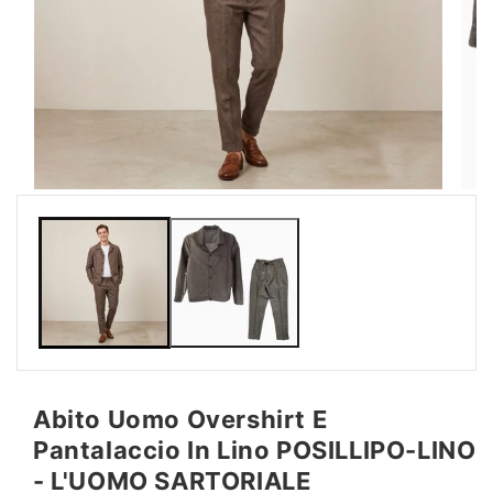
Apri
Apri
contenuti
conte
multimediali
multi
1
2
in
in
finestra
fines
modale
moda
Abito Uomo Overshirt E
Pantalaccio In Lino POSILLIPO-LINO
- L'UOMO SARTORIALE