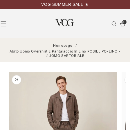
VAI
VOG SUMMER SALE ☀️
DIRETTAMENTE
AI CONTENUTI
0
0
articoli
Homepage
/
Abito Uomo Overshirt E Pantalaccio In Lino POSILLIPO-LINO -
L'UOMO SARTORIALE
PASSA ALLE
INFORMAZIONI
SUL
PRODOTTO