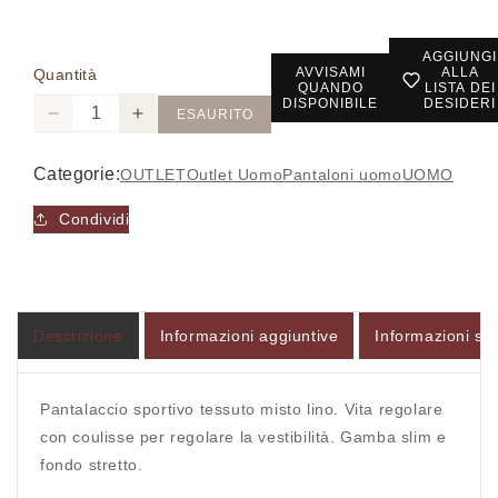
AGGIUNGI
AVVISAMI
ALLA
Quantità
QUANDO
LISTA DEI
DISPONIBILE
DESIDERI
ESAURITO
Diminuisci
Aumenta
quantità
quantità
per
per
Categorie:
OUTLET
Outlet Uomo
Pantaloni uomo
UOMO
PE1OFRC1900
PE1OFRC1900
-
-
Condividi
Pantalaccio
Pantalaccio
-
-
IMPERIAL
IMPERIAL
Descrizione
Informazioni aggiuntive
Informazioni sul
Pantalaccio sportivo tessuto misto lino. Vita regolare
con coulisse per regolare la vestibilità. Gamba slim e
Accesso richiesto
fondo stretto.
Accedi al tuo account per aggiungere prodotti alla