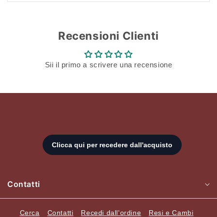
tua lista dei desideri e visualizzare gli articoli
salvati in precedenza.
Recensioni Clienti
Login
Sii il primo a scrivere una recensione
Contatti
Cerca
Contatti
Recedi dall'ordine
Resi e Cambi