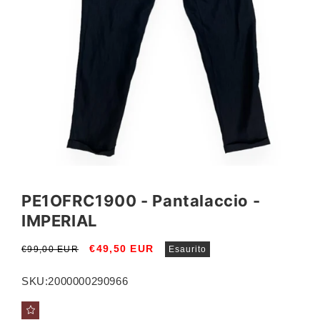
Apri
contenuti
multimediali
PE1OFRC1900 - Pantalaccio -
1
in
IMPERIAL
finestra
modale
Prezzo
Prezzo
€49,50 EUR
€99,00 EUR
Esaurito
di
scontato
listino
SKU:
2000000290966