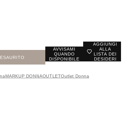
AGGIUNGI
AVVISAMI
ALLA
QUANDO
LISTA DEI
ESAURITO
DISPONIBILE
DESIDERI
nna
MARKUP DONNA
OUTLET
Outlet Donna
010