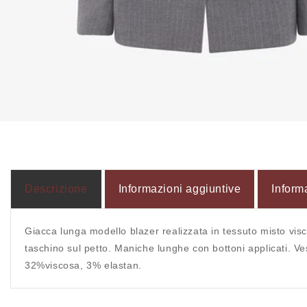
Apri
contenuti
multimediali
1
in
finestra
modale
Descrizione
Informazioni aggiuntive
Inform
Giacca lunga modello blazer realizzata in tessuto misto visc
taschino sul petto. Maniche lunghe con bottoni applicati. Ves
32%viscosa, 3% elastan.