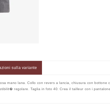
azioni sulla variante
osa mano lana. Collo con revers a lancia, chiusura con bottone cent
Accesso richiesto
tibilit� regolare. Taglia in foto 40. Crea il tailleur con i panta
Accedi al tuo account per aggiungere prodotti alla tua lista
dei desideri e visualizzare gli articoli salvati in
precedenza.