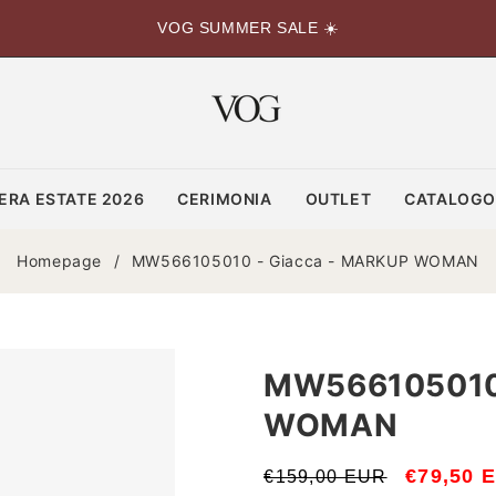
VOG SUMMER SALE ☀️
ERA ESTATE 2026
CERIMONIA
OUTLET
CATALOG
Homepage
/
MW566105010 - Giacca - MARKUP WOMAN
MW566105010 
WOMAN
Prezzo
Prezzo
€79,50 
€159,00 EUR