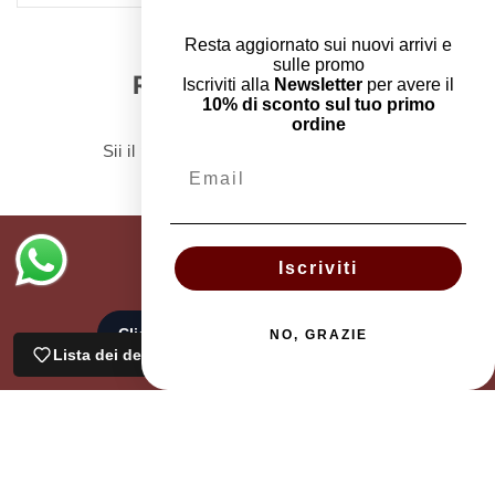
Resta aggiornato sui nuovi arrivi e
sulle promo
Recensioni Clienti
Iscriviti alla
Newsletter
per avere il
10% di sconto sul tuo primo
ordine
Sii il primo a scrivere una recensione
Email
Iscriviti
NO, GRAZIE
Lista dei desideri
Carrello
Contatti
Cerca
Contatti
Recedi dall'ordine
Resi e Cambi