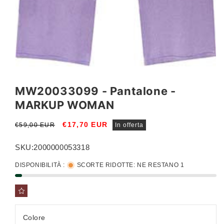
Apri
contenuti
multimediali
MW20033099 - Pantalone -
1
in
MARKUP WOMAN
finestra
modale
Prezzo
Prezzo
€17,70 EUR
€59,00 EUR
In offerta
di
scontato
listino
SKU:
2000000053318
DISPONIBILITÀ :
SCORTE RIDOTTE: NE RESTANO 1
Colore