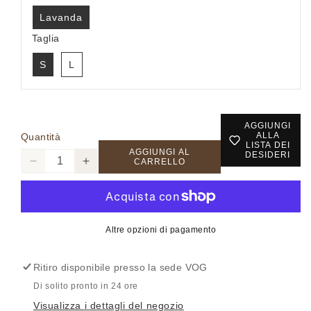
Lavanda
Taglia
S
L
AGGIUNGI
ALLA
Quantità
LISTA DEI
Accesso richiesto
AGGIUNGI AL
DESIDERI
CARRELLO
Diminuisci
Aumenta
Accedi al tuo account per aggiungere prodotti alla
quantità
quantità
per
per
tua lista dei desideri e visualizzare gli articoli
MW20033099
MW20033099
salvati in precedenza.
-
-
Altre opzioni di pagamento
Pantalone
Pantalone
Login
-
-
Ritiro disponibile presso la sede
VOG
MARKUP
MARKUP
WOMAN
WOMAN
Di solito pronto in 24 ore
Visualizza i dettagli del negozio