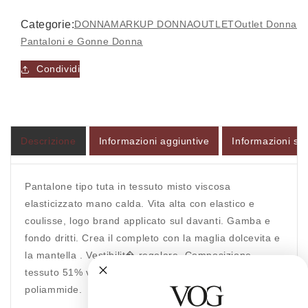
Categorie:
DONNA
MARKUP DONNA
OUTLET
Outlet Donna
Pantaloni e Gonne Donna
Condividi
Descrizione
Informazioni aggiuntive
Informazioni sul
Pantalone tipo tuta in tessuto misto viscosa
elasticizzato mano calda. Vita alta con elastico e
coulisse, logo brand applicato sul davanti. Gamba e
fondo dritti. Crea il completo con la maglia dolcevita e
la mantella . Vestibilit� regolare. Composizione
tessuto 51% viscosa, 26% poliestrere, 23%
poliammide.