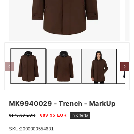
Apri
Apri
contenuti
conte
multimediali
multi
1
2
in
in
finestra
fines
modale
moda
MK9940029 - Trench - MarkUp
Prezzo
Prezzo
€89,95 EUR
€179,90 EUR
In offerta
di
scontato
listino
SKU:
2000000554631