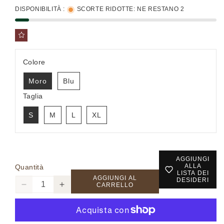
DISPONIBILITÀ :
SCORTE RIDOTTE: NE RESTANO 2
Colore
Moro
Blu
Taglia
S
M
L
XL
AGGIUNGI
ALLA
Quantità
LISTA DEI
AGGIUNGI AL
DESIDERI
CARRELLO
Diminuisci
Aumenta
quantità
quantità
per
per
MK9940029
MK9940029