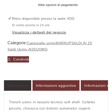
-
-
Altre opzioni di pagamento
Trench
Trench
-
-
Ritiro disponibile presso la sede
VOG
MarkUp
MarkUp
Di solito pronto in 24 ore
Visualizza i dettagli del negozio
Categorie:
Capispalla uomo
MARKUP
SALDI AI 25
Saldi Uomo AI25
UOMO
Accesso richiesto
Condividi
Accedi al tuo account per aggiungere prodotti alla
tua lista dei desideri e visualizzare gli articoli
salvati in precedenza.
Descrizione
Informazioni aggiuntive
Informazioni sul
Login
Trench uomo in tessuto tecnico soft shell. Colletto
piccolo, chiusura con bottoni automatici coperti.