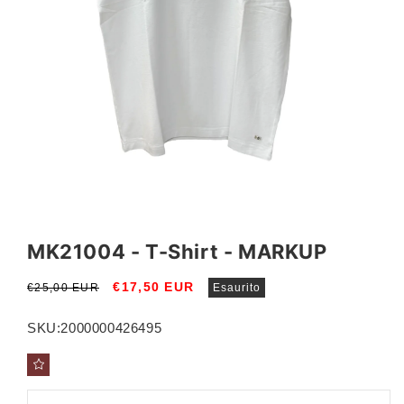
Apri
Apri
contenuti
conte
multimediali
multi
MK21004 - T-Shirt - MARKUP
1
2
in
in
finestra
fines
Prezzo
Prezzo
€17,50 EUR
€25,00 EUR
Esaurito
modale
moda
di
scontato
listino
SKU:
2000000426495