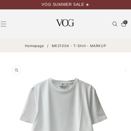
VAI
VOG SUMMER SALE ☀️
DIRETTAMENTE
AI CONTENUTI
0
0
articoli
Homepage
/
MK21004 - T-Shirt - MARKUP
PASSA ALLE
INFORMAZIONI
SUL
PRODOTTO