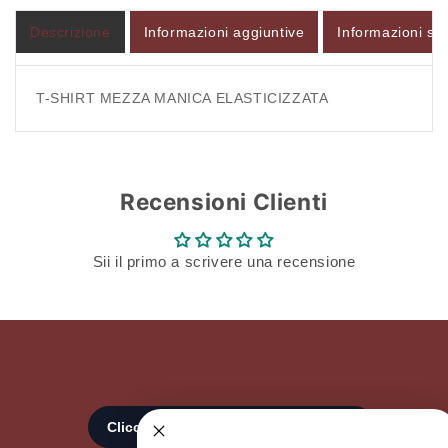
Accesso richiesto
Descrizione
Informazioni aggiuntive
Informazioni sul
Accedi al tuo account per aggiungere prodotti alla
tua lista dei desideri e visualizzare gli articoli
T-SHIRT MEZZA MANICA ELASTICIZZATA
salvati in precedenza.
Login
Recensioni Clienti
Sii il primo a scrivere una recensione