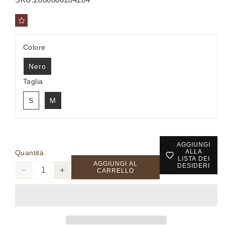
Colore
Nero
Taglia
S
M
AGGIUNGI
ALLA
Quantità
LISTA DEI
AGGIUNGI AL
DESIDERI
CARRELLO
Diminuisci
Aumenta
quantità
quantità
per
per
MK20010005
MK20010005
-
-