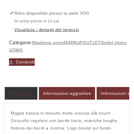
Maglia
Maglia
-
-
Ritiro disponibile presso la sede
VOG
MARKUP
MARKUP
Di solito pronto in 24 ore
Visualizza i dettagli del negozio
Categorie:
Maglieria uomo
MARKUP
OUTLET
Outlet Uomo
Accesso richiesto
UOMO
Accedi al tuo account per aggiungere prodotti alla
Condividi
tua lista dei desideri e visualizzare gli articoli
salvati in precedenza.
Login
Descrizione
Informazioni aggiuntive
Informazioni sul
Maglia basica in tessuto misto viscosa silk touch.
Girocollo regolare con bordo liscio, maniche lunghe,
finitura dei bordi a costine. Logo brand sul fondo.