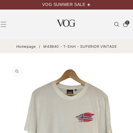
VAI
VOG SUMMER SALE ☀️
DIRETTAMENTE
AI CONTENUTI
0
0
articoli
Homepage
/
M48940 - T-Shirt - SUPERIOR VINTAGE
PASSA ALLE
INFORMAZIONI
SUL
PRODOTTO