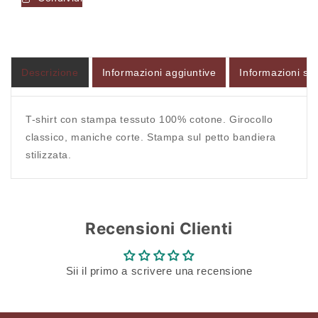
shirt
shirt
-
-
SUPERIOR
SUPERIOR
Accesso richiesto
VINTAGE
VINTAGE
Descrizione
Informazioni aggiuntive
Informazioni sul
Accedi al tuo account per aggiungere prodotti alla
tua lista dei desideri e visualizzare gli articoli
salvati in precedenza.
T-shirt con stampa tessuto 100% cotone. Girocollo
classico, maniche corte. Stampa sul petto bandiera
Login
stilizzata.
Recensioni Clienti
Sii il primo a scrivere una recensione