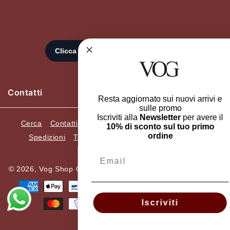
Contatti
Resta aggiornato sui nuovi arrivi e
sulle promo
Iscriviti alla
Newsletter
per avere il
Cerca
Contatti
Recedi dall'ordine
Resi e Cambi
10% di sconto sul tuo primo
ordine
Spedizioni
Termini e condizioni
Privacy Policy
Informazioni Legali
Email
© 2026,
Vog Shop Online
ELLEGI SRL. P.Iva 05482420659.
Metodi
di
Iscriviti
pagamento