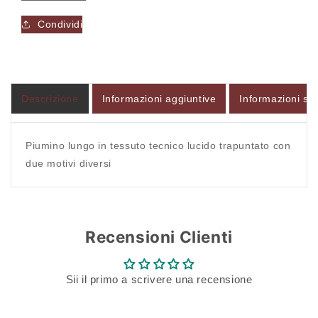
-
-
Piumino
Piumino
Condividi
-
-
Accesso richiesto
MONT
MONT
ROSE
ROSE
Accedi al tuo account per aggiungere prodotti alla
tua lista dei desideri e visualizzare gli articoli
Descrizione
Informazioni aggiuntive
Informazioni sul
salvati in precedenza.
Login
Piumino lungo in tessuto tecnico lucido trapuntato con
due motivi diversi
Recensioni Clienti
Sii il primo a scrivere una recensione