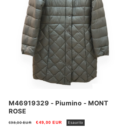
Apri
contenuti
multimediali
M46919329 - Piumino - MONT
1
in
ROSE
finestra
modale
Prezzo
Prezzo
€49,00 EUR
€98,00 EUR
Esaurito
di
scontato