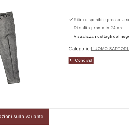
A25
A25
-
-
Pantalaccio
Pantalaccio
-
-
Ritiro disponibile presso la
L&#39;UOMO
L&#39;UO
Di solito pronto in 24 ore
SARTORIALE
SARTORIA
Visualizza i dettagli del neg
Categorie:
L'UOMO SARTORI
Condividi
azioni sulla variante
Accesso richiesto