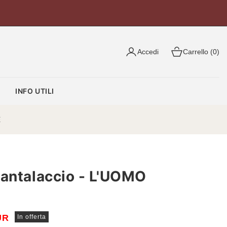
Accedi
Carrello (0)
O
INFO UTILI
E
Pantalaccio - L'UOMO
UR
In offerta