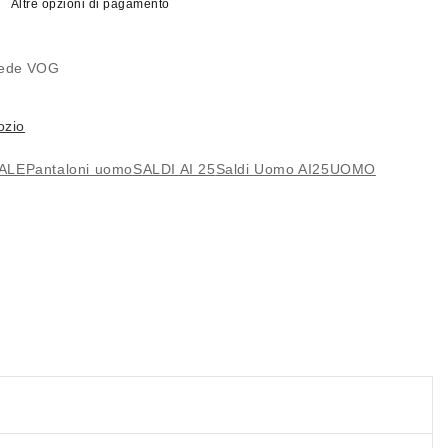
Altre opzioni di pagamento
 sede
VOG
MO
LE
ozio
ALE
Pantaloni uomo
SALDI AI 25
Saldi Uomo AI25
UOMO