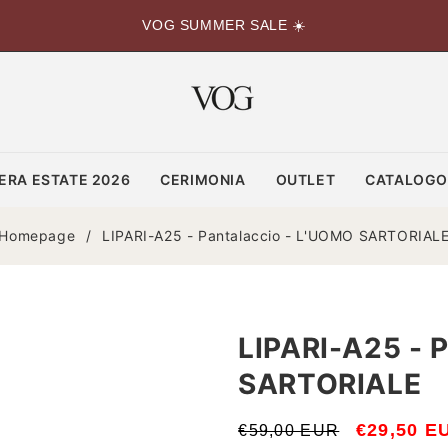
VOG SUMMER SALE ☀️
ERA ESTATE 2026
CERIMONIA
OUTLET
CATALOG
Homepage
/
LIPARI-A25 - Pantalaccio - L'UOMO SARTORIAL
LIPARI-A25 - 
SARTORIALE
Prezzo
Prezzo
€29,50 E
€59,00 EUR