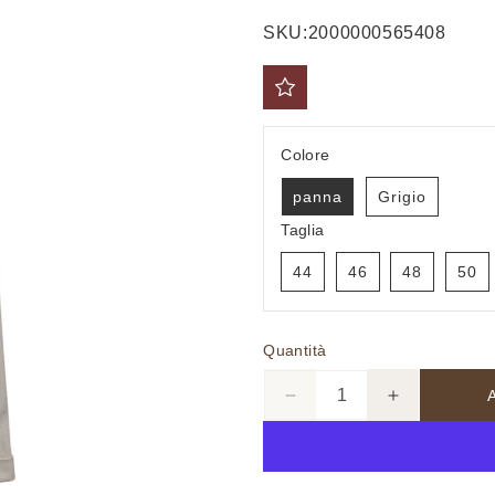
di
scontato
SKU:
2000000565408
listino
Colore
panna
Grigio
Taglia
44
46
48
50
Quantità
Diminuisci
Aumenta
quantità
quantità
per
per
LIPARI-
LIPARI-