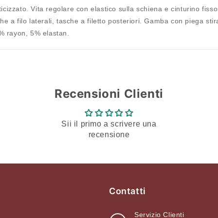
Accedi al tuo account per aggiungere prodotti alla tua lista
izzato. Vita regolare con elastico sulla schiena e cinturino fisso 
dei desideri e visualizzare gli articoli salvati in
 a filo laterali, tasche a filetto posteriori. Gamba con piega stira
precedenza.
% rayon, 5% elastan.
Login
Recensioni Clienti
Sii il primo a scrivere una
recensione
Contatti
Servizio Clienti