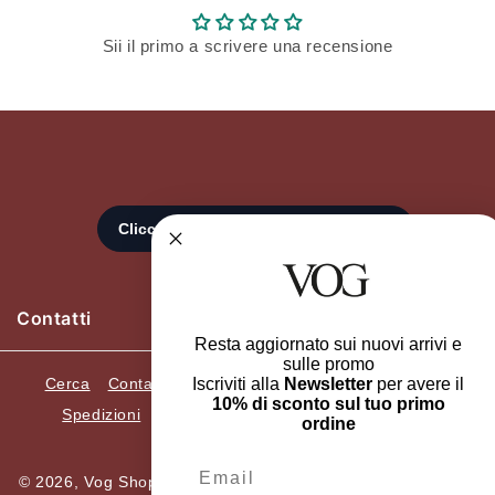
Sii il primo a scrivere una recensione
Contatti
Resta aggiornato sui nuovi arrivi e
sulle promo
Cerca
Contatti
Recedi dall'ordine
Resi e Cambi
Iscriviti alla
Newsletter
per avere il
10% di sconto sul tuo primo
Spedizioni
Termini e condizioni
Privacy Policy
ordine
Informazioni Legali
Email
© 2026,
Vog Shop Online
ELLEGI SRL. P.Iva 05482420659.