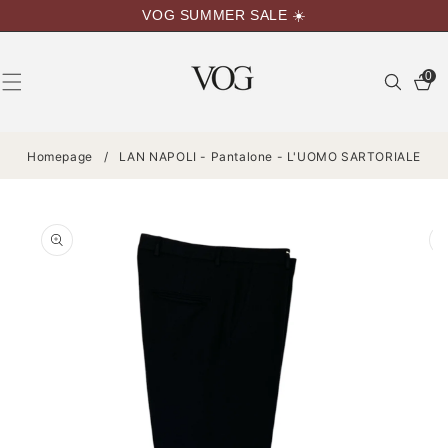
VAI
VOG SUMMER SALE ☀️
DIRETTAMENTE
AI CONTENUTI
0
0
articoli
Homepage
/
LAN NAPOLI - Pantalone - L'UOMO SARTORIALE
PASSA ALLE
INFORMAZIONI
SUL
PRODOTTO