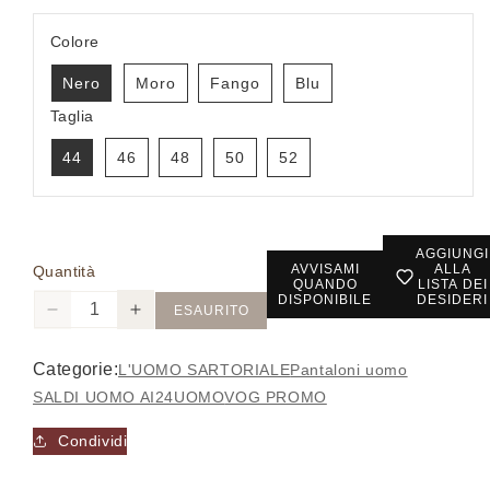
Colore
Nero
Moro
Fango
Blu
Taglia
44
46
48
50
52
AGGIUNGI
AVVISAMI
ALLA
Quantità
QUANDO
LISTA DEI
DISPONIBILE
DESIDERI
ESAURITO
Diminuisci
Aumenta
quantità
quantità
per
per
Categorie:
L'UOMO SARTORIALE
Pantaloni uomo
LAN
LAN
SALDI UOMO AI24
UOMO
VOG PROMO
NAPOLI
NAPOLI
-
-
Condividi
Pantalone
Pantalone
-
-