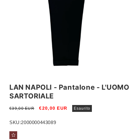
Apri
Apri
contenuti
conte
multimediali
multi
LAN NAPOLI - Pantalone - L'UOMO
1
2
in
in
SARTORIALE
finestra
fines
modale
moda
Prezzo
Prezzo
€20,00 EUR
€39,00 EUR
Esaurito
di
scontato
listino
SKU:
2000000443089