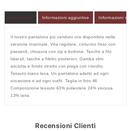
L&#39;UOMO
L&#39;UOMO
SARTORIALE
SARTORIALE
Descrizione
Informazioni aggiuntive
Informazioni sul
Il nostro pantalone più venduto ora disponibile nella
Accesso richiesto
versione invernale. Vita regolare, cinturino fisso con
Accedi al tuo account per aggiungere prodotti alla
passanti, chiusura con zip e bottone. Tasche a filo
tua lista dei desideri e visualizzare gli articoli
laterali, tasche a filetto posteriori. Gamba slim
salvati in precedenza.
asciutta e fondo stretto con piega con risvolto.
Tessuto mano lana. Un pantalone adatto ad ogni
Login
occasione e ad ogni outfit. Taglia in foto 46.
Composizione tessuto 63% poliestere 24% viscosa
13% lana.
Recensioni Clienti