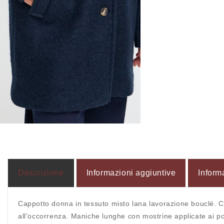
Apri
contenuti
multimediali
6
in
finestra
modale
Descrizione
Informazioni aggiuntive
Inform
Cappotto donna in tessuto misto lana lavorazione bouclé. Col
all'occorrenza. Maniche lunghe con mostrine applicate ai pol