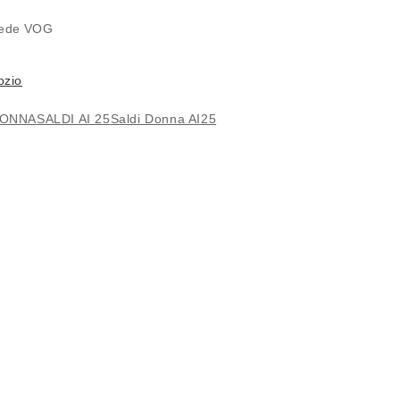
 sede
VOG
ozio
ONNA
SALDI AI 25
Saldi Donna AI25