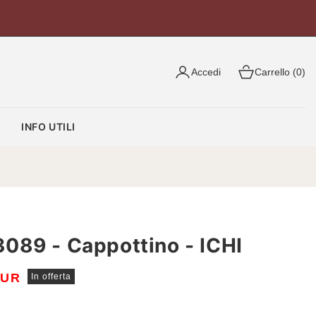
Accedi
Carrello (0)
O
INFO UTILI
089 - Cappottino - ICHI
EUR
In offerta