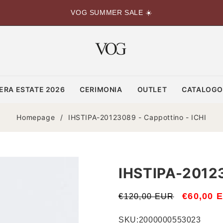
VOG SUMMER SALE ☀️
ERA ESTATE 2026
CERIMONIA
OUTLET
CATALOG
Homepage
/
IHSTIPA-20123089 - Cappottino - ICHI
IHSTIPA-20123
Prezzo
Prezzo
€60,00 
€120,00 EUR
di
scontato
SKU:
2000000553023