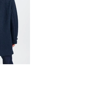
Accesso richiesto
Accedi al tuo account per aggiungere prodotti alla tua lista
dei desideri e visualizzare gli articoli salvati in
precedenza.
Login