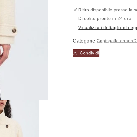
Cappottino
Cappottino
-
-
Ritiro disponibile presso la
ICHI
ICHI
Di solito pronto in 24 ore
Visualizza i dettagli del neg
Categorie:
Capispalla donna
D
Condividi