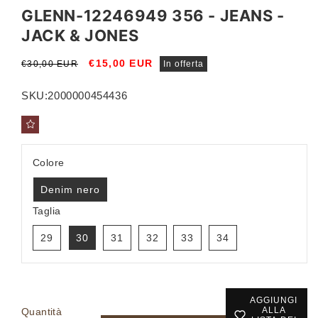
GLENN-12246949 356 - JEANS -
JACK & JONES
Prezzo
Prezzo
€15,00 EUR
€30,00 EUR
In offerta
di
scontato
listino
SKU:
2000000454436
Colore
Denim nero
Taglia
29
30
31
32
33
34
AGGIUNGI
ALLA
Quantità