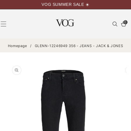
VAI
VOG SUMMER SALE ☀️
DIRETTAMENTE
AI CONTENUTI
0
0
articoli
Homepage
/
GLENN-12246949 356 - JEANS - JACK & JONES
PASSA ALLE
INFORMAZIONI
SUL
PRODOTTO