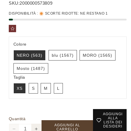
listino
SKU:
2000000573809
DISPONIBILITÀ :
SCORTE RIDOTTE: NE RESTANO 1
Colore
NERO (563)
blu (1567)
MORO (1565)
Mosto (1487)
Taglia
XS
S
M
L
AGGIUNGI
ALLA
Quantità
LISTA DEI
AGGIUNGI AL
DESIDERI
CARRELLO