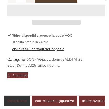
Diminuisci
Aumenta
quantità
quantità
per
per
GI260/54
GI260/54
-
-
Giacca
Giacca
-
-
Ritiro disponibile presso la sede
VOG
VOG
VOG
COLLECTION
COLLECTION
Di solito pronto in 24 ore
Visualizza i dettagli del negozio
Accesso richiesto
Categorie:
DONNA
Giacca donna
SALDI AI 25
Saldi Donna AI25
Tailleur donna
Accedi al tuo account per aggiungere prodotti alla
tua lista dei desideri e visualizzare gli articoli
Condividi
salvati in precedenza.
Login
Descrizione
Informazioni aggiuntive
Informazioni sul