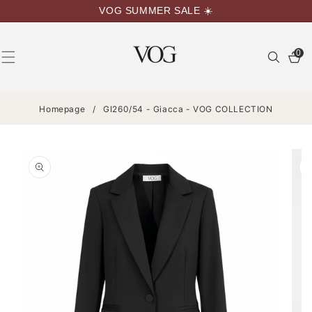
VAI
VOG SUMMER SALE ☀️
DIRETTAMENTE
AI CONTENUTI
0
0
articoli
Homepage
/
GI260/54 - Giacca - VOG COLLECTION
PASSA ALLE
INFORMAZIONI
SUL
PRODOTTO