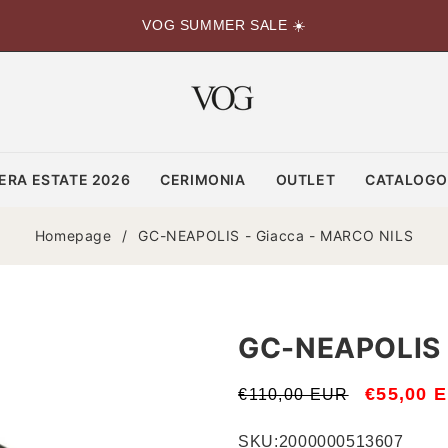
VOG SUMMER SALE ☀️
ERA ESTATE 2026
CERIMONIA
OUTLET
CATALOG
Homepage
/
GC-NEAPOLIS - Giacca - MARCO NILS
GC-NEAPOLIS 
Prezzo
Prezzo
€55,00 
€110,00 EUR
di
scontato
SKU:
2000000513607