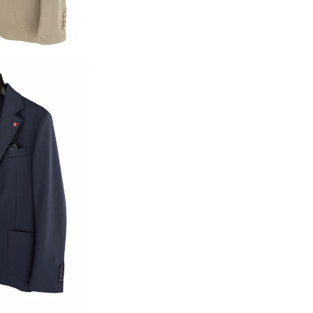
Accesso richiesto
Accedi al tuo account per aggiungere prodotti alla tua lista
dei desideri e visualizzare gli articoli salvati in
precedenza.
Login