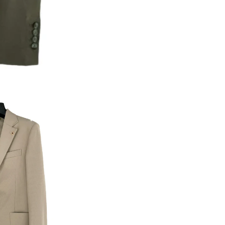
Giacca
Giacca
-
-
MARCO
MARCO
NILS
NILS