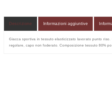
Apri
Apri
contenuti
contenuti
multimediali
multimediali
4
5
in
in
finestra
finestra
modale
modale
Descrizione
Informazioni aggiuntive
Inform
Giacca sportiva in tessuto elasticizzato lavorato punto riso.
regolare, capo non foderato. Composizione tessuto 80% po