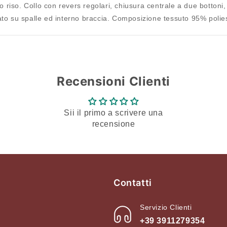
 riso. Collo con revers regolari, chiusura centrale a due bottoni,
dei desideri e visualizzare gli articoli salvati in
rato su spalle ed interno braccia. Composizione tessuto 95% polie
precedenza.
Login
Recensioni Clienti
Sii il primo a scrivere una
recensione
Contatti
Servizio Clienti
+39 3911279354