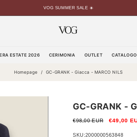
VOG SUMMER SALE ☀️
ERA ESTATE 2026
CERIMONIA
OUTLET
CATALOG
Homepage
/
GC-GRANK - Giacca - MARCO NILS
GC-GRANK - G
Prezzo
Prezzo
€49,00 E
€98,00 EUR
di
scontato
SKU:
2000000563848