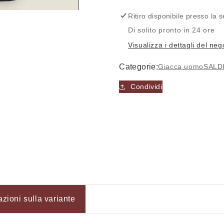
Giacca
Giacca
-
-
Ritiro disponibile presso la
MARCO
MARCO
Di solito pronto in 24 ore
NILS
NILS
Visualizza i dettagli del neg
Categorie:
Giacca uomo
SALDI
Condividi
Accesso richiesto
azioni sulla variante
Accedi al tuo account per aggiungere prodotti alla tua lista