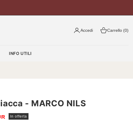
Accedi
Carrello (0)
O
INFO UTILI
iacca - MARCO NILS
UR
In offerta