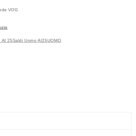
 sede
VOG
ozio
 AI 25
Saldi Uomo AI25
UOMO