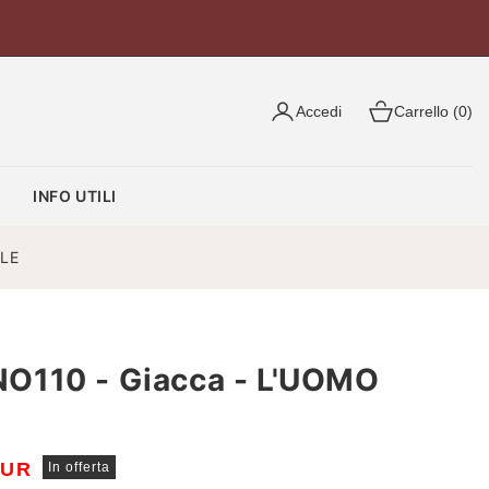
Accedi
Carrello (0)
O
INFO UTILI
ALE
O110 - Giacca - L'UOMO
EUR
In offerta