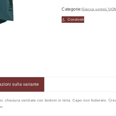
Categorie:
Giacca uomo
L'UO
Condividi
azioni sulla variante
Accesso richiesto
i, chiusura centrale con bottoni in tinta. Capo non foderato. Crea 
Accedi al tuo account per aggiungere prodotti alla tua lista
n.
dei desideri e visualizzare gli articoli salvati in