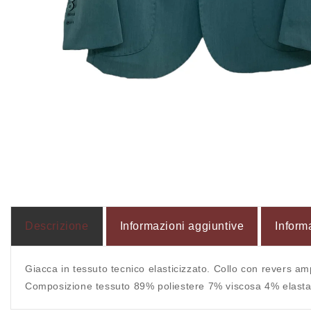
Apri
contenuti
multimediali
1
in
finestra
modale
Descrizione
Informazioni aggiuntive
Inform
Giacca in tessuto tecnico elasticizzato. Collo con revers amp
Composizione tessuto 89% poliestere 7% viscosa 4% elasta