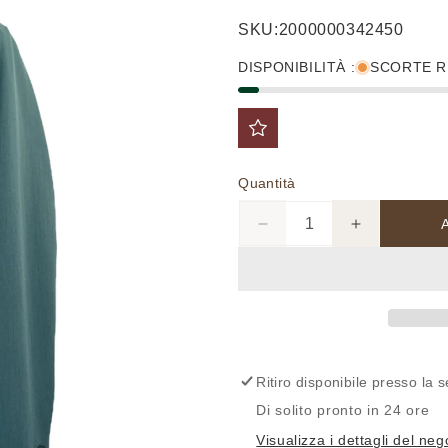
di
scontato
SKU:
2000000342450
listino
DISPONIBILITÀ :
SCORTE R
Quantità
Diminuisci
Aumenta
quantità
quantità
per
per
GB78/POSITANO110
GB78/POS
-
-
Giacca
Giacca
-
-
L&#39;UOMO
L&#39;UO
Ritiro disponibile presso la
SARTORIALE
SARTORIA
Di solito pronto in 24 ore
Visualizza i dettagli del neg