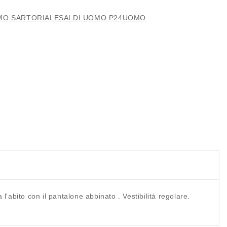
MO SARTORIALE
SALDI UOMO P24
UOMO
l'abito con il pantalone abbinato . Vestibilità regolare.