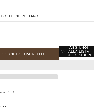
IDOTTE: NE RESTANO 1
AGGIUNGI
ALLA LISTA
AGGIUNGI AL CARRELLO
DEI DESIDERI
ITANO110
MO
 sede
VOG
LE
ozio