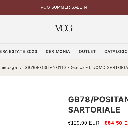
VOG SUMMER SALE ☀️
ERA ESTATE 2026
CERIMONIA
OUTLET
CATALOG
omepage
/
GB78/POSITANO110 - Giacca - L'UOMO SARTORI
GB78/POSITAN
SARTORIALE
Prezzo
Prezzo
€64,50 
€129,00 EUR