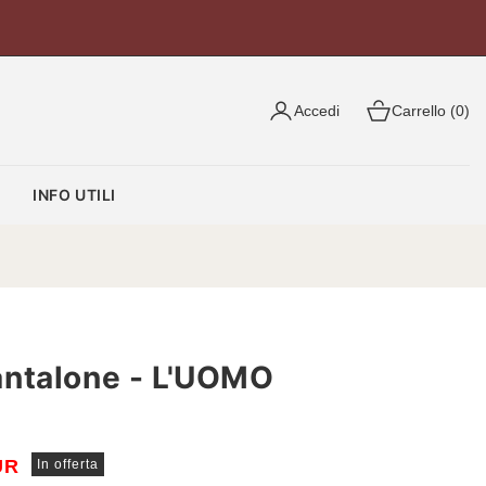
Accedi
Carrello (0)
O
INFO UTILI
ntalone - L'UOMO
UR
In offerta