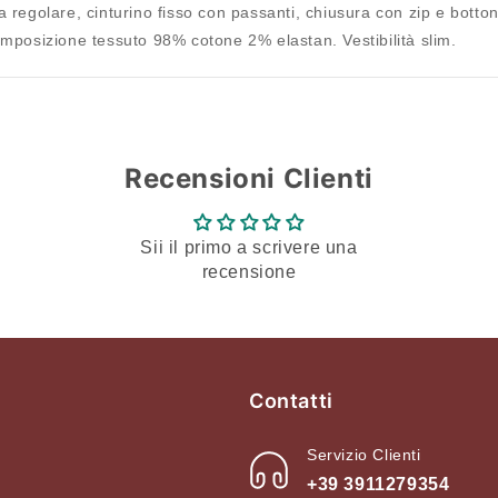
dei desideri e visualizzare gli articoli salvati in
a regolare, cinturino fisso con passanti, chiusura con zip e botto
precedenza.
Composizione tessuto 98% cotone 2% elastan. Vestibilità slim.
Login
Recensioni Clienti
Sii il primo a scrivere una
recensione
Contatti
Servizio Clienti
+39 3911279354