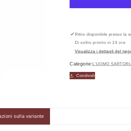
per
per
G9069012
G9069012
-
-
Pantalone
Pantalone
-
-
L&#39;UOMO
L&#39;UO
Ritiro disponibile presso la
SARTORIALE
SARTORIA
Di solito pronto in 24 ore
Visualizza i dettagli del neg
Categorie:
L'UOMO SARTORI
Condividi
Accesso richiesto
azioni sulla variante
Accedi al tuo account per aggiungere prodotti alla tua lista