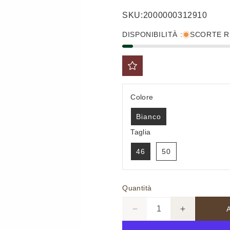
di
scontato
SKU:
2000000312910
listino
DISPONIBILITÀ :
SCORTE R
Colore
Bianco
Taglia
46
50
Quantità
Diminuisci
Aumenta
quantità
quantità