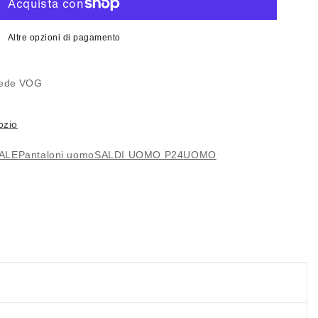
Altre opzioni di pagamento
MO
 sede
VOG
LE
ozio
ALE
Pantaloni uomo
SALDI UOMO P24
UOMO