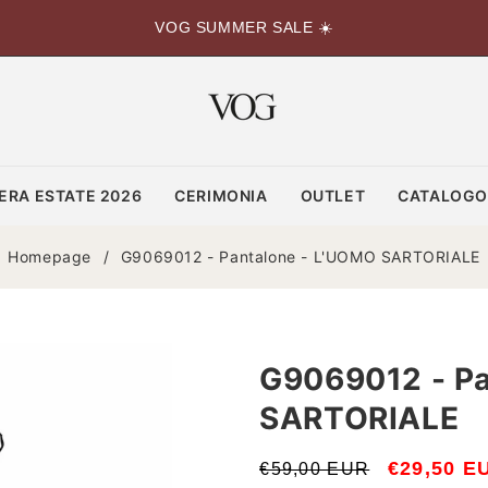
VOG SUMMER SALE ☀️
ERA ESTATE 2026
CERIMONIA
OUTLET
CATALOG
Homepage
/
G9069012 - Pantalone - L'UOMO SARTORIALE
G9069012 - Pa
SARTORIALE
Prezzo
Prezzo
€29,50 E
€59,00 EUR