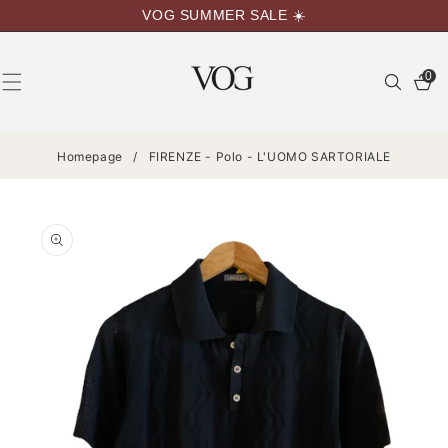
VAI
VOG SUMMER SALE ☀️
DIRETTAMENTE
AI CONTENUTI
0
0
articoli
Homepage
/
FIRENZE - Polo - L'UOMO SARTORIALE
PASSA ALLE
INFORMAZIONI
SUL
PRODOTTO