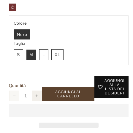
Colore
Nero
Taglia
S
M
L
XL
AGGIUNGI
ALLA
Quantità
LISTA DEI
AGGIUNGI AL
DESIDERI
CARRELLO
Diminuisci
Aumenta
quantità
quantità
per
per
FIRENZE
FIRENZE
-
-
Polo
Polo