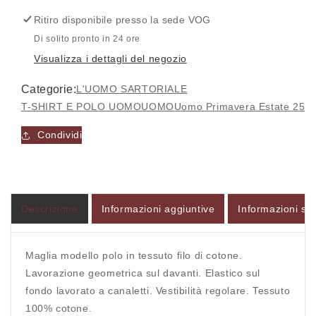
-
-
Ritiro disponibile presso la sede
VOG
L&#39;UOMO
L&#39;UOMO
SARTORIALE
SARTORIALE
Di solito pronto in 24 ore
Visualizza i dettagli del negozio
Categorie:
L'UOMO SARTORIALE
T-SHIRT E POLO UOMO
UOMO
Uomo Primavera Estate 25
Accesso richiesto
Condividi
Accedi al tuo account per aggiungere prodotti alla
tua lista dei desideri e visualizzare gli articoli
salvati in precedenza.
Login
Descrizione
Informazioni aggiuntive
Informazioni sul
Maglia modello polo in tessuto filo di cotone.
Lavorazione geometrica sul davanti. Elastico sul
fondo lavorato a canaletti. Vestibilità regolare. Tessuto
100% cotone.