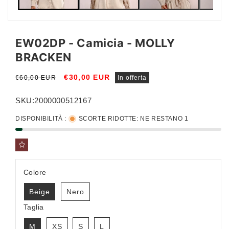
EW02DP - Camicia - MOLLY
BRACKEN
Prezzo
Prezzo
€30,00 EUR
€60,00 EUR
In offerta
di
scontato
listino
SKU:
2000000512167
DISPONIBILITÀ :
SCORTE RIDOTTE: NE RESTANO 1
Colore
Beige
Nero
Taglia
M
XS
S
L