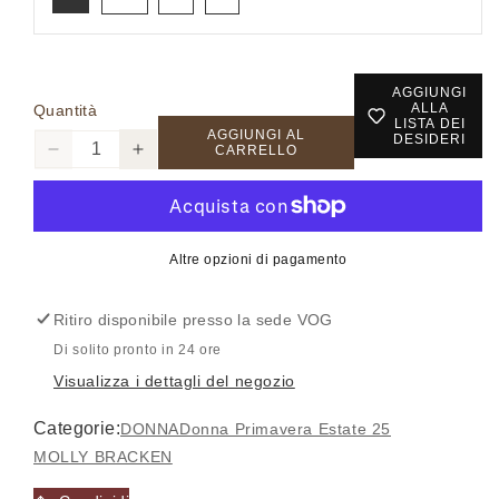
AGGIUNGI
ALLA
Quantità
LISTA DEI
AGGIUNGI AL
DESIDERI
CARRELLO
Diminuisci
Aumenta
quantità
quantità
per
per
EW02DP
EW02DP
Accesso richiesto
-
-
Altre opzioni di pagamento
Camicia
Camicia
Accedi al tuo account per aggiungere prodotti alla
-
-
Ritiro disponibile presso la sede
VOG
MOLLY
MOLLY
tua lista dei desideri e visualizzare gli articoli
BRACKEN
BRACKEN
Di solito pronto in 24 ore
salvati in precedenza.
Visualizza i dettagli del negozio
Login
Categorie:
DONNA
Donna Primavera Estate 25
MOLLY BRACKEN