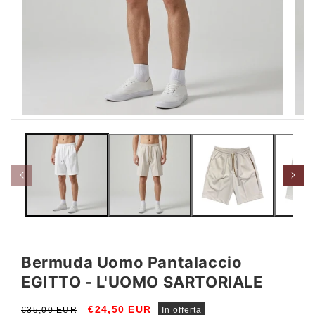
Apri
Apri
contenuti
conte
multimediali
multi
1
2
in
in
finestra
fines
modale
moda
Bermuda Uomo Pantalaccio
EGITTO - L'UOMO SARTORIALE
Prezzo
Prezzo
€24,50 EUR
€35,00 EUR
In offerta