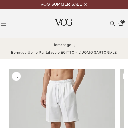
VAI
VOG SUMMER SALE ☀️
DIRETTAMENTE
AI CONTENUTI
0
0
articoli
Homepage
/
Bermuda Uomo Pantalaccio EGITTO - L'UOMO SARTORIALE
PASSA ALLE
INFORMAZIONI
SUL
PRODOTTO