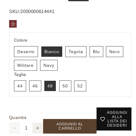
di
scontato
listino
SKU:
2000000614441
Colore
Deserto
Bianco
Tegola
Blu
Nero
Militare
Navy
Taglia
44
46
48
50
52
AGGIUNGI
ALLA
Quantità
LISTA DEI
AGGIUNGI AL
DESIDERI
CARRELLO
Diminuisci
Aumenta