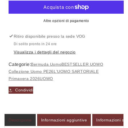
quantità
quantità
per
per
Bermuda
Bermuda
uomo
uomo
Altre opzioni di pagamento
pantalaccio
pantalaccio
EGITTO
EGITTO
Ritiro disponibile presso la sede
VOG
-
-
L&#39;UOMO
L&#39;UOMO
Di solito pronto in 24 ore
SARTORIALE
SARTORIALE
Visualizza i dettagli del negozio
Categorie:
Bermuda Uomo
BESTSELLER UOMO
Accesso richiesto
Collezione Uomo PE26
L'UOMO SARTORIALE
Accedi al tuo account per aggiungere prodotti alla
Primavera 2026
UOMO
tua lista dei desideri e visualizzare gli articoli
Condividi
salvati in precedenza.
Login
Descrizione
Informazioni aggiuntive
Informazioni sul