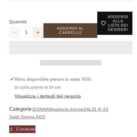
AGGIUNGI
ALLA
Quantità
LISTA DEI
AGGIUNGI AL
DESIDERI
CARRELLO
Diminuisci
Aumenta
quantità
quantità
per
per
CM54
CM54
-
-
Maglia
Maglia
-
-
Accesso richiesto
Ritiro disponibile presso la sede
VOG
CAROLA
CAROLA
MARIA
MARIA
Accedi al tuo account per aggiungere prodotti alla
Di solito pronto in 24 ore
tua lista dei desideri e visualizzare gli articoli
Visualizza i dettagli del negozio
salvati in precedenza.
Categorie:
DONNA
Maglieria donna
SALDI AI 25
Login
Saldi Donna AI25
Condividi