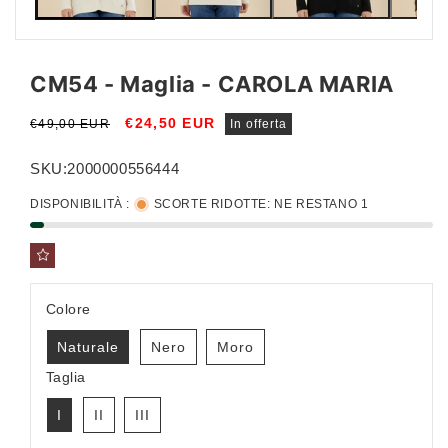
CM54 - Maglia - CAROLA MARIA
Prezzo
Prezzo
€24,50 EUR
€49,00 EUR
In offerta
di
scontato
listino
SKU:
2000000556444
DISPONIBILITÀ :
SCORTE RIDOTTE: NE RESTANO 1
Colore
Naturale
Nero
Moro
Taglia
I
II
III