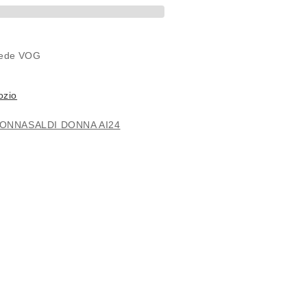
 sede
VOG
ozio
ONNA
SALDI DONNA AI24