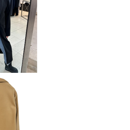
Accesso richiesto
Accedi al tuo account per aggiungere prodotti alla tua lista
dei desideri e visualizzare gli articoli salvati in
precedenza.
Login