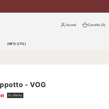
Accedi
Carrello (0)
O
INFO UTILI
ppotto - VOG
UR
In offerta