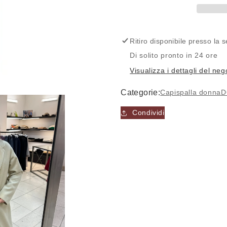
-
-
Cappotto
Cappotto
-
-
VOG
VOG
Ritiro disponibile presso la
Di solito pronto in 24 ore
Visualizza i dettagli del neg
Categorie:
Capispalla donna
D
Condividi