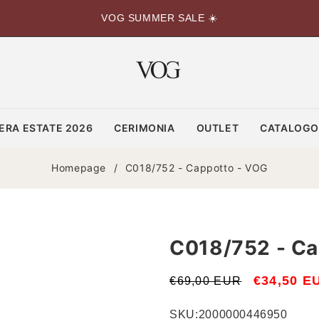
VOG SUMMER SALE ☀️
ERA ESTATE 2026
CERIMONIA
OUTLET
CATALOG
Homepage
/
C018/752 - Cappotto - VOG
C018/752 - Ca
Prezzo
Prezzo
€34,50 E
€69,00 EUR
di
scontato
SKU:
2000000446950