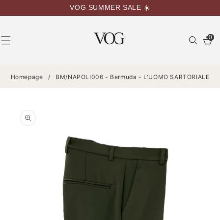
VAI
VOG SUMMER SALE ☀️
DIRETTAMENTE
AI CONTENUTI
0
0
articoli
Homepage
/
BM/NAPOLI006 - Bermuda - L'UOMO SARTORIALE
PASSA ALLE
INFORMAZIONI
SUL
PRODOTTO