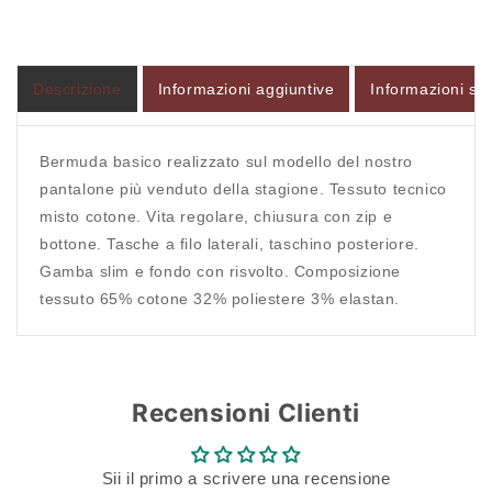
L&#39;UOMO
L&#39;UOMO
SARTORIALE
SARTORIALE
Descrizione
Informazioni aggiuntive
Informazioni sul
Accesso richiesto
Accedi al tuo account per aggiungere prodotti alla
Bermuda basico realizzato sul modello del nostro
tua lista dei desideri e visualizzare gli articoli
pantalone più venduto della stagione. Tessuto tecnico
salvati in precedenza.
misto cotone. Vita regolare, chiusura con zip e
bottone. Tasche a filo laterali, taschino posteriore.
Login
Gamba slim e fondo con risvolto. Composizione
tessuto 65% cotone 32% poliestere 3% elastan.
Recensioni Clienti
Sii il primo a scrivere una recensione