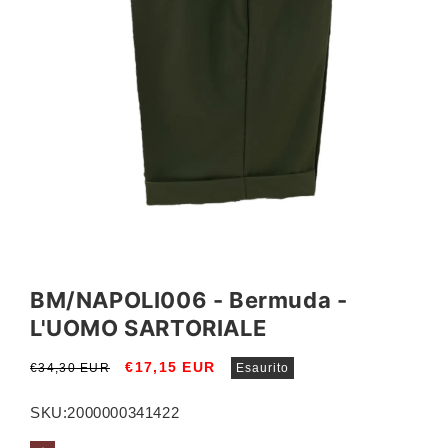
Apri
contenuti
multimediali
BM/NAPOLI006 - Bermuda -
1
in
L'UOMO SARTORIALE
finestra
modale
Prezzo
Prezzo
€17,15 EUR
€34,30 EUR
Esaurito
di
scontato
listino
SKU:
2000000341422