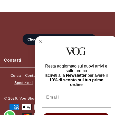
Contatti
Resta aggiornato sui nuovi arrivi e
sulle promo
Iscriviti alla
Newsletter
per avere il
Cerca
Contatti
Recedi dall'ordine
Resi e Cambi
10% di sconto sul tuo primo
Spedizioni
Termini e condizioni
Privacy Policy
ordine
Informazioni Legali
Email
© 2026,
Vog Shop Online
ELLEGI SRL. P.Iva 05482420659.
Metodi
di