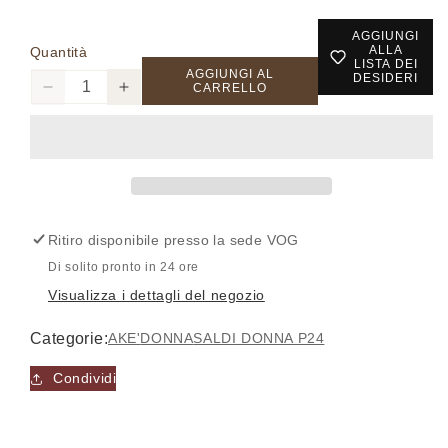
AGGIUNGI
ALLA
Quantità
LISTA DEI
AGGIUNGI AL
DESIDERI
CARRELLO
Diminuisci
Aumenta
quantità
quantità
per
per
BDJ2455-
BDJ2455-
BARALE006
BARALE006
-
-
Kimono
Kimono
Ritiro disponibile presso la sede
VOG
-
-
Accesso richiesto
AKE&#39;
AKE&#39;
Di solito pronto in 24 ore
Visualizza i dettagli del negozio
Accedi al tuo account per aggiungere prodotti alla
tua lista dei desideri e visualizzare gli articoli
Categorie:
AKE'
DONNA
SALDI DONNA P24
salvati in precedenza.
Condividi
Login