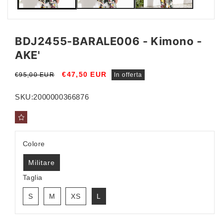
BDJ2455-BARALE006 - Kimono -
AKE'
Prezzo
Prezzo
€47,50 EUR
€95,00 EUR
In offerta
di
scontato
listino
SKU:
2000000366876
Colore
Militare
Taglia
S
M
XS
L