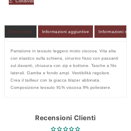
Condividi
Accesso richiesto
Descrizione
Informazioni aggiuntive
Informazioni sul
Accedi al tuo account per aggiungere prodotti alla
tua lista dei desideri e visualizzare gli articoli
Pantalone in tessuto leggero misto viscosa. Vita alta
salvati in precedenza.
con elastico sulla schiena, cinurino fisso con passanti
sul davanti, chiusura con zip e bottone. Tasche a filo
Login
laterali. Gamba e fondo ampi. Vestibilità regolare.
Crea il tailleur con la giacca blazer abbinata.
Composizione tessuto 91% viscosa 9% poliestere.
Recensioni Clienti