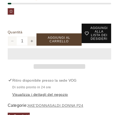
AGGIUNGI
ALLA
Quantità
LISTA DEI
AGGIUNGI AL
DESIDERI
CARRELLO
Diminuisci
Aumenta
quantità
quantità
per
per
BD05360-
BD05360-
GERALD105
GERALD105
-
-
Pantalone
Pantalone
Ritiro disponibile presso la sede
VOG
-
-
AKE&#39;
AKE&#39;
Di solito pronto in 24 ore
Visualizza i dettagli del negozio
Categorie:
AKE'
DONNA
SALDI DONNA P24