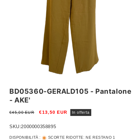
Apri
contenuti
multimediali
BD05360-GERALD105 - Pantalone
1
in
- AKE'
finestra
modale
Prezzo
Prezzo
€13,50 EUR
€45,00 EUR
In offerta
di
scontato
listino
SKU:
2000000358895
DISPONIBILITÀ :
SCORTE RIDOTTE: NE RESTANO 1