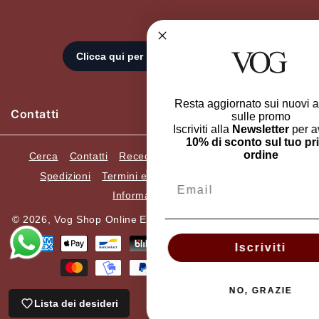
Resta aggiornato sui nuovi arrivi e
Contatti
sulle promo
Iscriviti alla
Newsletter
per avere il
10% di sconto sul tuo primo
ordine
Cerca
Contatti
Recedi dall'ordine
Resi e Cambi
Spedizioni
Termini e condizioni
Privacy Policy
Email
Informazioni Legali
© 2026,
Vog Shop Online
ELLEGI SRL. P.Iva 05482420659.
Metodi
Iscriviti
di
pagamento
NO, GRAZIE
Lista dei desideri
Carrello