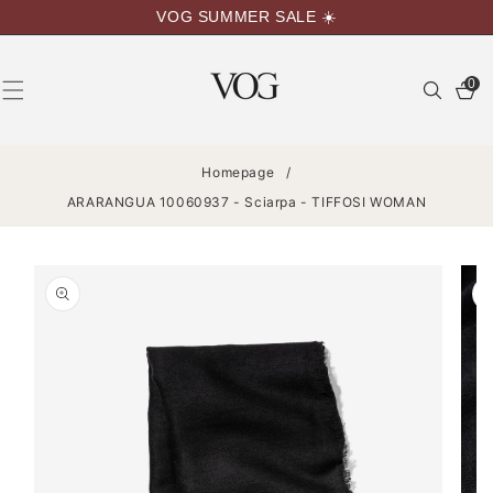
VAI
VOG SUMMER SALE ☀️
DIRETTAMENTE
AI CONTENUTI
0
0
articoli
Homepage
/
ARARANGUA 10060937 - Sciarpa - TIFFOSI WOMAN
PASSA ALLE
INFORMAZIONI
SUL
PRODOTTO