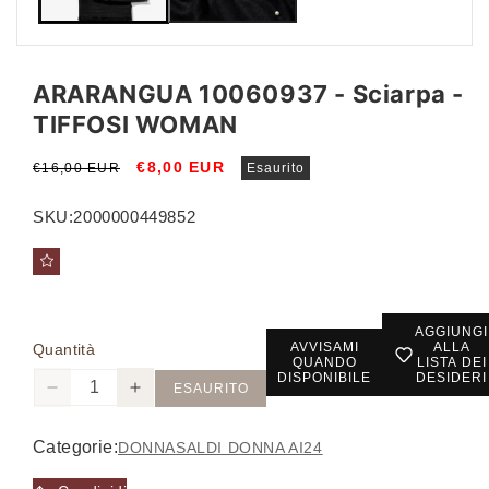
ARARANGUA 10060937 - Sciarpa -
TIFFOSI WOMAN
Prezzo
Prezzo
€8,00 EUR
€16,00 EUR
Esaurito
di
scontato
listino
SKU:
2000000449852
AGGIUNGI
AVVISAMI
ALLA
Quantità
QUANDO
LISTA DEI
DISPONIBILE
DESIDERI
ESAURITO
Diminuisci
Aumenta
quantità
quantità
per
per
Categorie:
DONNA
SALDI DONNA AI24
ARARANGUA
ARARANGUA
10060937
10060937