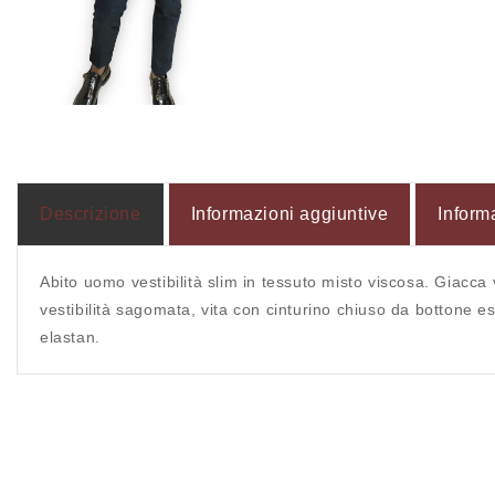
Apri
contenuti
multimediali
2
in
finestra
modale
Descrizione
Informazioni aggiuntive
Inform
Abito uomo vestibilità slim in tessuto misto viscosa. Giacca 
vestibilità sagomata, vita con cinturino chiuso da bottone 
elastan.