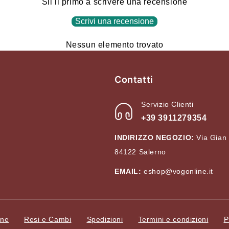
Sii il primo a scrivere una recensione
Scrivi una recensione
Nessun elemento trovato
Contatti
Servizio Clienti
+39 3911279354
INDIRIZZO NEGOZIO:
Via Gian
84122 Salerno
EMAIL:
eshop@vogonline.it
ine
Resi e Cambi
Spedizioni
Termini e condizioni
P