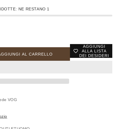
IDOTTE: NE RESTANO 1
AGGIUNGI
ALLA LISTA
AGGIUNGI AL CARRELLO
DEI DESIDERI
4
 sede
VOG
ozio
OUTLET
UOMO