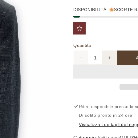
listino
DISPONIBILITÀ :
SCORTE R
Quantità
Diminuisci
Aumenta
quantità
quantità
per
per
AB7200-
AB7200-
ORTISEI004
ORTISEI00
-
-
Abito
Abito
-
-
Ritiro disponibile presso la
MULISH
MULISH
Di solito pronto in 24 ore
Visualizza i dettagli del neg
Categorie:
Abiti uomo
MULISH