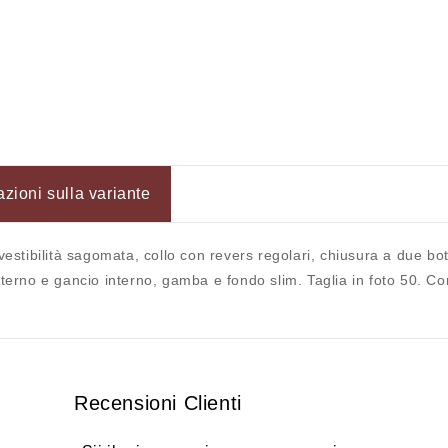
Accesso richiesto
Accedi al tuo account per aggiungere prodotti alla tua lista
dei desideri e visualizzare gli articoli salvati in
precedenza.
azioni sulla variante
Login
vestibilità sagomata, collo con revers regolari, chiusura a due bot
esterno e gancio interno, gamba e fondo slim. Taglia in foto 50.
Recensioni Clienti