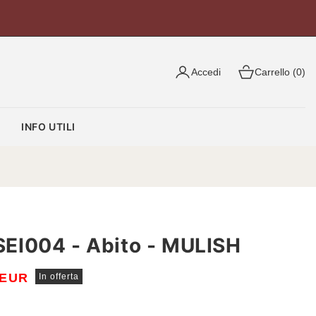
Accedi
Carrello (0)
O
INFO UTILI
EI004 - Abito - MULISH
 EUR
In offerta