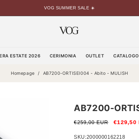
VOG SUMMER SALE ☀️
ERA ESTATE 2026
CERIMONIA
OUTLET
CATALOG
Homepage
/
AB7200-ORTISEI004 - Abito - MULISH
AB7200-ORTIS
Prezzo
Prezzo
€129,50
€259,00 EUR
di
scontato
SKU:
2000000162218