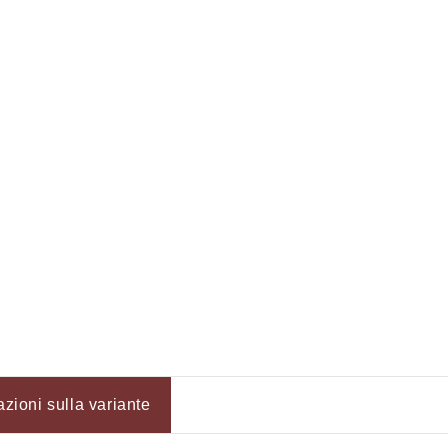
Accesso richiesto
azioni sulla variante
Accedi al tuo account per aggiungere prodotti alla tua lista