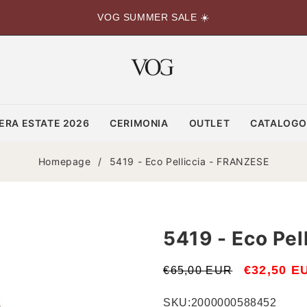
VOG SUMMER SALE ☀️
ERA ESTATE 2026
CERIMONIA
OUTLET
CATALOG
Homepage
/
5419 - Eco Pelliccia - FRANZESE
5419 - Eco Pel
Prezzo
Prezzo
€32,50 E
€65,00 EUR
di
scontato
SKU:
2000000588452