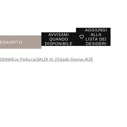
AGGIUNGI
AVVISAMI
ALLA
QUANDO
LISTA DEI
ESAURITO
DISPONIBILE
DESIDERI
ONNA
Eco Pelliccia
SALDI AI 25
Saldi Donna AI25
E