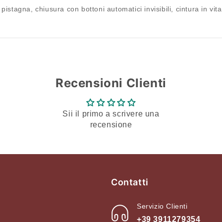
pistagna, chiusura con bottoni automatici invisibili, cintura in vit
dei desideri e visualizzare gli articoli salvati in
precedenza.
Login
Recensioni Clienti
Sii il primo a scrivere una
recensione
Contatti
Servizio Clienti
+39 3911279354