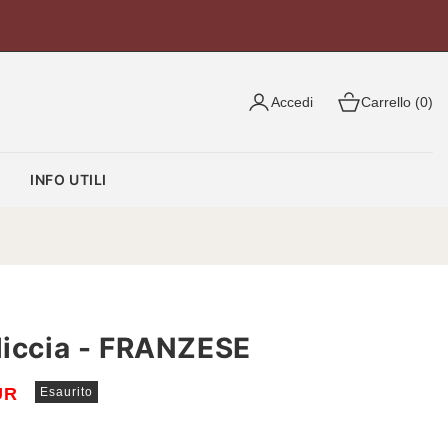
Accedi
Carrello (0)
O
INFO UTILI
liccia - FRANZESE
UR
Esaurito