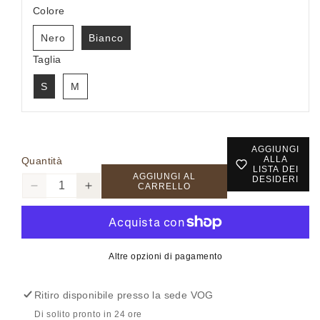
Colore
Nero
Bianco
Taglia
S
M
AGGIUNGI
ALLA
Quantità
LISTA DEI
AGGIUNGI AL
DESIDERI
CARRELLO
Diminuisci
Aumenta
quantità
quantità
per
per
45490
45490
-
-
Altre opzioni di pagamento
TOP
TOP
-
-
Ritiro disponibile presso la sede
VOG
EIKI
EIKI
Di solito pronto in 24 ore