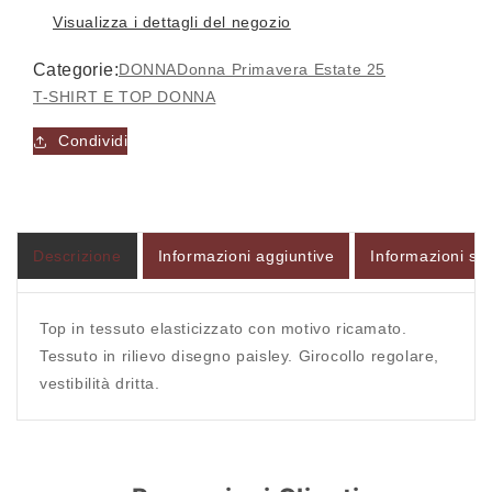
Visualizza i dettagli del negozio
Categorie:
DONNA
Donna Primavera Estate 25
T-SHIRT E TOP DONNA
Accesso richiesto
Condividi
Accedi al tuo account per aggiungere prodotti alla
tua lista dei desideri e visualizzare gli articoli
salvati in precedenza.
Descrizione
Informazioni aggiuntive
Informazioni sul
Login
Top in tessuto elasticizzato con motivo ricamato.
Tessuto in rilievo disegno paisley. Girocollo regolare,
vestibilità dritta.