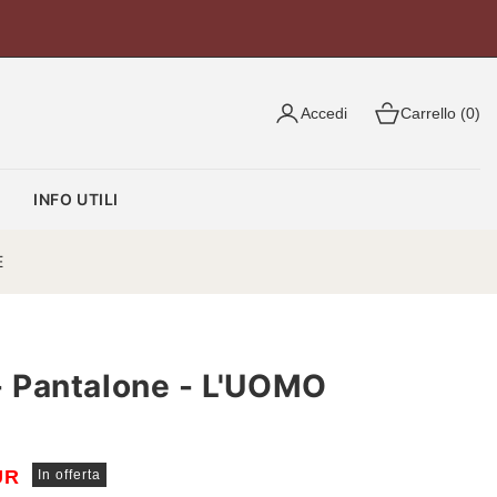
Accedi
Carrello (0)
O
INFO UTILI
E
 Pantalone - L'UOMO
UR
In offerta