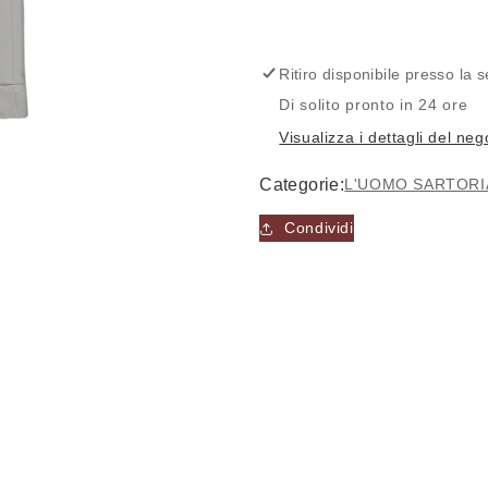
-
-
Pantalone
Pantalone
-
-
L&#39;UOMO
L&#39;UO
Ritiro disponibile presso la
SARTORIALE
SARTORIA
Di solito pronto in 24 ore
Visualizza i dettagli del neg
Categorie:
L'UOMO SARTORI
Condividi