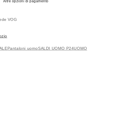
Altre opzioni di pagamento
MO
 sede
VOG
LE
ozio
ALE
Pantaloni uomo
SALDI UOMO P24
UOMO