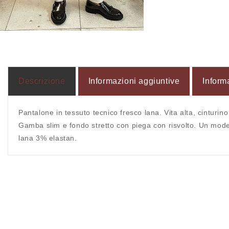
Apri
contenuti
multimediali
2
in
finestra
modale
Descrizione
Informazioni aggiuntive
Inform
Pantalone in tessuto tecnico fresco lana. Vita alta, cinturin
Gamba slim e fondo stretto con piega con risvolto. Un model
lana 3% elastan.