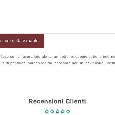
Accesso richiesto
Accedi al tuo account per aggiungere prodotti alla tua lista
dei desideri e visualizzare gli articoli salvati in
azioni sulla variante
precedenza.
Login
o fisso con chiusura laterale ad un bottone, doppio bottone interno.
lo di pantaloni particolare da indossara per un look casual. Ves
Recensioni Clienti