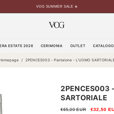
VOG SUMMER SALE ☀️
ERA ESTATE 2026
CERIMONIA
OUTLET
CATALOG
Homepage
/
2PENCES003 - Pantalone - L'UOMO SARTORIAL
2PENCES003 -
SARTORIALE
Prezzo
Prezzo
€32,50 E
€65,00 EUR