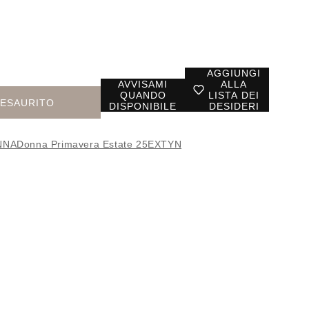
AGGIUNGI
AVVISAMI
ALLA
QUANDO
LISTA DEI
ESAURITO
DISPONIBILE
DESIDERI
NNA
Donna Primavera Estate 25
EXTYN