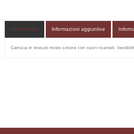
Apri
contenuti
multimediali
1
in
finestra
modale
Descrizione
Informazioni aggiuntive
Inform
Camicia in tessuto misto cotone con cuori ricamati. Vestibili