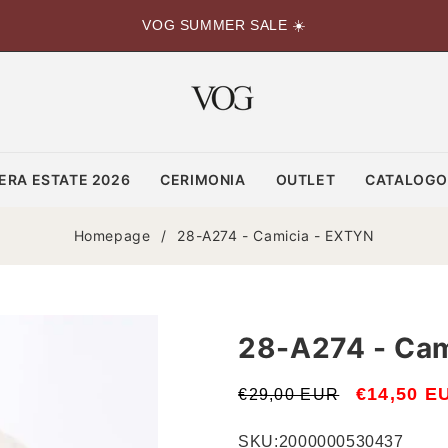
VOG SUMMER SALE ☀️
ERA ESTATE 2026
CERIMONIA
OUTLET
CATALOG
Homepage
/
28-A274 - Camicia - EXTYN
28-A274 - Cam
Prezzo
Prezzo
€14,50 E
€29,00 EUR
di
scontato
SKU:
2000000530437