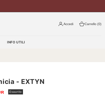
Accedi
Carrello (0)
O
INFO UTILI
icia - EXTYN
UR
Esaurito