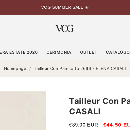
VOG SUMMER SALE ☀️
ERA ESTATE 2026
CERIMONIA
OUTLET
CATALOG
Homepage
/
Tailleur Con Panciotto 2666 - ELENA CASALI
Tailleur Con P
CASALI
Prezzo
Prezzo
€44,50 E
€89,00 EUR