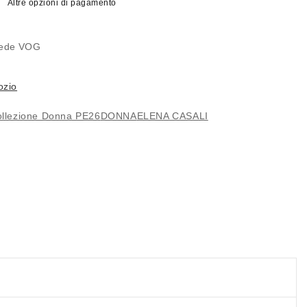
Altre opzioni di pagamento
 sede
VOG
ozio
llezione Donna PE26
DONNA
ELENA CASALI