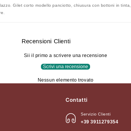
dei desideri e visualizzare gli articoli salvati in
zo. Gilet corto modello panciotto, chiusura con bottoni in tinta, v
precedenza.
re.
Login
Recensioni Clienti
Sii il primo a scrivere una recensione
Scrivi una recensione
Nessun elemento trovato
Contatti
Servizio Clienti
+39 3911279354