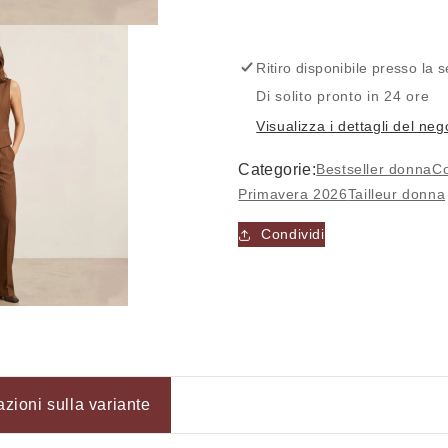
con
con
panciotto
panciotto
2666
2666
-
-
Ritiro disponibile presso la
ELENA
ELENA
Di solito pronto in 24 ore
CASALI
CASALI
Visualizza i dettagli del neg
Categorie:
Bestseller donna
Co
Primavera 2026
Tailleur donna
Condividi
Accesso richiesto
azioni sulla variante
Accedi al tuo account per aggiungere prodotti alla tua lista