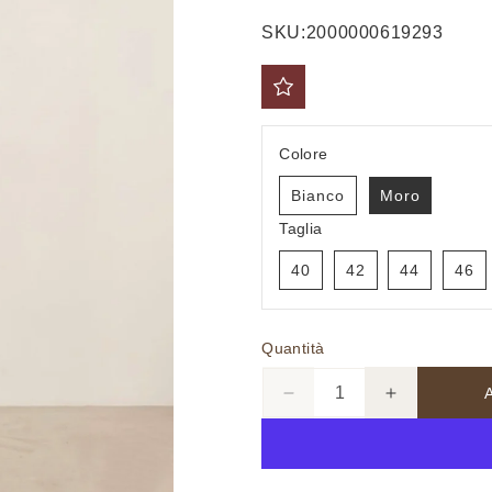
di
scontato
SKU:
2000000619293
listino
Colore
Bianco
Moro
Taglia
40
42
44
46
Quantità
Diminuisci
Aumenta
quantità
quantità
per
per
Tailleur
Tailleur