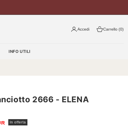
Accedi
Carrello (0)
O
INFO UTILI
anciotto 2666 - ELENA
UR
In offerta